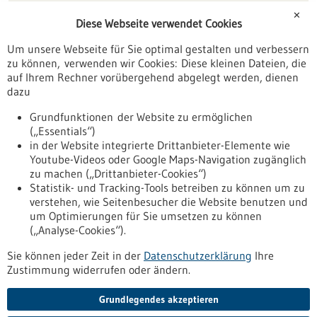
Förderungen
✕
Diese Webseite verwendet Cookies
Veranstaltungen
Um unsere Webseite für Sie optimal gestalten und verbessern
Erscheinungsdatum
zu können, verwenden wir Cookies: Diese kleinen Dateien, die
auf Ihrem Rechner vorübergehend abgelegt werden, dienen
dazu
zurücksetzen
Grundfunktionen der Website zu ermöglichen
(„Essentials“)
anzeigen
in der Website integrierte Drittanbieter-Elemente wie
Youtube-Videos oder Google Maps-Navigation zugänglich
zu machen („Drittanbieter-Cookies“)
Statistik- und Tracking-Tools betreiben zu können um zu
verstehen, wie Seitenbesucher die Website benutzen und
Nach oben
um Optimierungen für Sie umsetzen zu können
(„Analyse-Cookies“).
Sie können jeder Zeit in der
Datenschutzerklärung
Ihre
Informiert bleiben
Zustimmung widerrufen oder ändern.
Newsletter abonnieren
Grundlegendes akzeptieren