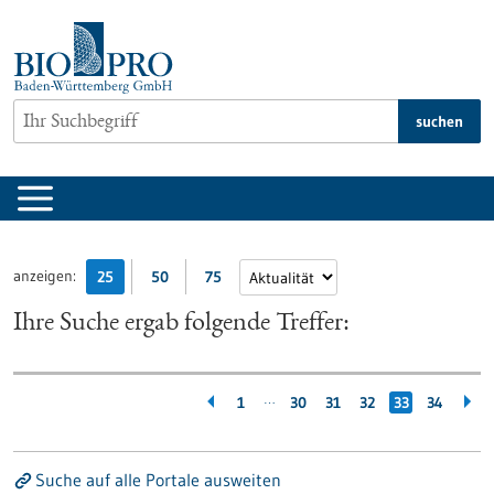
zum
Inhalt
springen
suchen
anzeigen:
25
50
75
Ihre Suche ergab folgende Treffer:
…
1
30
31
32
33
34
Suche auf alle Portale ausweiten