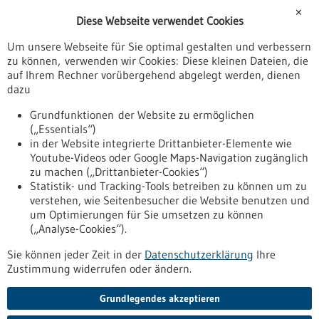
Förderungen
✕
Diese Webseite verwendet Cookies
Veranstaltungen
Um unsere Webseite für Sie optimal gestalten und verbessern
Erscheinungsdatum
zu können, verwenden wir Cookies: Diese kleinen Dateien, die
auf Ihrem Rechner vorübergehend abgelegt werden, dienen
dazu
zurücksetzen
Grundfunktionen der Website zu ermöglichen
(„Essentials“)
anzeigen
in der Website integrierte Drittanbieter-Elemente wie
Youtube-Videos oder Google Maps-Navigation zugänglich
zu machen („Drittanbieter-Cookies“)
Statistik- und Tracking-Tools betreiben zu können um zu
verstehen, wie Seitenbesucher die Website benutzen und
Nach oben
um Optimierungen für Sie umsetzen zu können
(„Analyse-Cookies“).
Sie können jeder Zeit in der
Datenschutzerklärung
Ihre
Informiert bleiben
Zustimmung widerrufen oder ändern.
Newsletter abonnieren
Grundlegendes akzeptieren