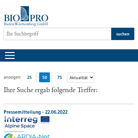
zum
Inhalt
springen
suchen
anzeigen:
25
50
75
Ihre Suche ergab folgende Treffer:
Pressemitteilung - 22.06.2022