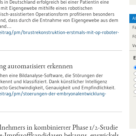
 in Deutschland erfolgreich bei einer Patientin eine
 mit Eigengewebe mithilfe eines robotischen
isch-assistierten Operationsform profitieren besonders
A
stand, dass durch die Entnahme von Eigengewebe aus dem
wand…
F
itrag/pm/brustrekonstruktion-erstmals-mit-op-roboter-
F
V
E
g automatisiert erkennen
chen eine Bildanalyse-Software, die Störungen der
nnt und klassifiziert. Dank künstlicher Intelligenz
ncto Geschwindigkeit, Genauigkeit und Empfindlichkeit.
beitrag/pm/stoerungen-der-embryonalentwicklung-
lnehmers in kombinierter Phase 1/2-Studie