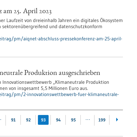
am 25. April 2023
r Laufzeit von dreieinhalb Jahren ein digitales Ökosystem
en sektorenübergreifend und datenschutzkonform
itrag/pm/aiqnet-abschluss-pressekonferenz-am-25-april-
neutrale Produktion ausgeschrieben
en Innovationswettbewerb „Klimaneutrale Produktion
men von insgesamt 5,5 Millionen Euro aus.
eitrag/pm/2-innovationswettbewerb-fuer-klimaneutrale-
…
…
91
92
93
94
95
199