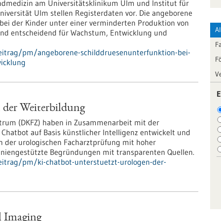
ndmedizin am Universitätsklinikum Ulm und Institut für
iversität Ulm stellen Registerdaten vor. Die angeborene
bei der Kinder unter einer verminderten Produktion von
A
ind entscheidend für Wachstum, Entwicklung und
F
eitrag/pm/angeborene-schilddruesenunterfunktion-bei-
F
wicklung
V
E
 der Weiterbildung
trum (DKFZ) haben in Zusammenarbeit mit der
Chatbot auf Basis künstlicher Intelligenz entwickelt und
en der urologischen Facharztprüfung mit hoher
eitliniengestützte Begründungen mit transparenten Quellen.
itrag/pm/ki-chatbot-unterstuetzt-urologen-der-
l Imaging