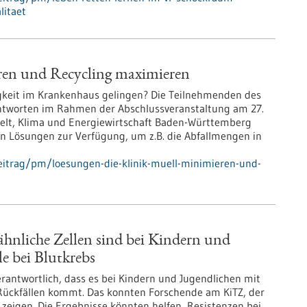
litaet
ren und Recycling maximieren
gkeit im Krankenhaus gelingen? Die Teilnehmenden des
Antworten im Rahmen der Abschlussveranstaltung am 27.
welt, Klima und Energiewirtschaft Baden-Württemberg
on Lösungen zur Verfügung, um z.B. die Abfallmengen in
eitrag/pm/loesungen-die-klinik-muell-minimieren-und-
hnliche Zellen sind bei Kindern und
e bei Blutkrebs
rantwortlich, dass es bei Kindern und Jugendlichen mit
 Rückfällen kommt. Das konnten Forschende am KiTZ, der
zeigen. Die Ergebnisse könnten helfen, Resistenzen bei