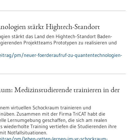
nologien stärkt Hightech-Standort
gien stärkt das Land den Hightech-Standort Baden-
l agierenden Projektteams Prototypen zu realisieren und
eitrag/pm/neuer-foerderaufruf-zu-quantentechnologien-
um: Medizinstudierende trainieren in der
inem virtuellen Schockraum trainieren und
inüben. Zusammen mit der Firma TriCAT habt die
elle Lernumgebung geschaffen, die sich am realen
 wiederholte Training vertiefen die Studierenden ihre
t Notfallsituationen.
eitrag/pm/leben-retten-lernen-im-vr-schockraum-