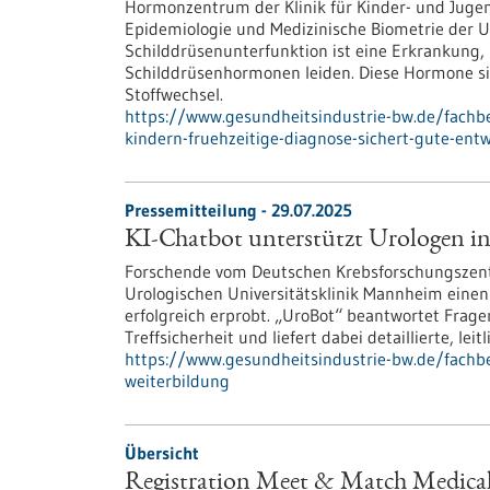
Hormonzentrum der Klinik für Kinder-​ und Juge
Epidemiologie und Medizinische Biometrie der Un
Schilddrüsenunterfunktion ist eine Erkrankung, 
Schilddrüsenhormonen leiden. Diese Hormone s
Stoffwechsel.
https://www.gesundheitsindustrie-bw.de/fachb
kindern-fruehzeitige-diagnose-sichert-gute-ent
Pressemitteilung - 29.07.2025
KI-Chatbot unterstützt Urologen in
Forschende vom Deutschen Krebsforschungszen
Urologischen Universitätsklinik Mannheim einen 
erfolgreich erprobt. „UroBot“ beantwortet Frag
Treffsicherheit und liefert dabei detaillierte, l
https://www.gesundheitsindustrie-bw.de/fachbe
weiterbildung
Übersicht
Registration Meet & Match Medica