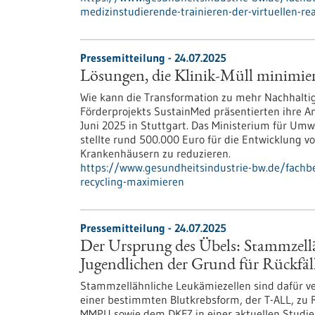
medizinstudierende-trainieren-der-virtuellen-rea
Pressemitteilung - 24.07.2025
Lösungen, die Klinik-Müll minimie
Wie kann die Transformation zu mehr Nachhalti
Förderprojekts SustainMed präsentierten ihre 
Juni 2025 in Stuttgart. Das Ministerium für Um
stellte rund 500.000 Euro für die Entwicklung v
Krankenhäusern zu reduzieren.
https://www.gesundheitsindustrie-bw.de/fachb
recycling-maximieren
Pressemitteilung - 24.07.2025
Der Ursprung des Übels: Stammzellä
Jugendlichen der Grund für Rückfäll
Stammzellähnliche Leukämiezellen sind dafür ve
einer bestimmten Blutkrebsform, der T-ALL, zu
MMPU sowie dem DKFZ in einer aktuellen Studie 