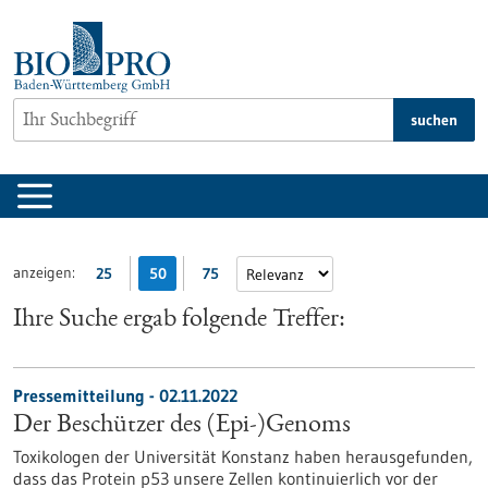
zum
Inhalt
springen
suchen
anzeigen:
25
50
75
Ihre Suche ergab folgende Treffer:
Pressemitteilung - 02.11.2022
Der Beschützer des (Epi-)Genoms
Toxikologen der Universität Konstanz haben herausgefunden,
dass das Protein p53 unsere Zellen kontinuierlich vor der