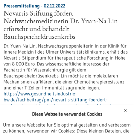
Pressemitteilung - 02.12.2022
Novartis-Stiftung fördert
Nachwuchsmedizinerin Dr. Yuan-Na Lin
erforscht und behandelt
Bauchspeicheldrüsenkrebs
Dr. Yuan-Na Lin, Nachwuchsgruppenleiterin in der Klinik für
Innere Medizin I des Ulmer Universitätsklinikums, erhält das
Novartis-Stipendium für therapeutische Forschung in Höhe
von 8 000 Euro. Das wissenschaftliche Interesse der
Fachärztin für Viszeralchirurgie gilt dem
Bauchspeicheldrüsenkrebs. Lin möchte die molekularen
Mechanismen aufklären, die einer Chemotherapieresistenz
und einer T-Zellen-Immunität zugrunde liegen.
https://www.gesundheitsindustrie-
bw.de/fachbeitrag/pm/novartis-stiftung-foerdert-
nachwuchsmedizinerin-dr-yuan-na-lin-erforscht-und-
✕
behandelt-bauchspeicheldruesenkrebs
Diese Webseite verwendet Cookies
Um unsere Webseite für Sie optimal gestalten und verbessern
zu können, verwenden wir Cookies: Diese kleinen Dateien, die
Pressemitteilung - 02.12.2022