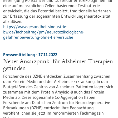
Beteiligung Konstanzer und Düsseldorfer ToxikologInnen hat
eine auf menschlichen Zellen basierende Testbatterie
entwickelt, die das Potential besitzt, traditionelle Verfahren
zur Erfassung der sogenannten Entwicklungsneurotoxizität
abzulösen.
https://www.gesundheitsindustrie-
bw.de/fachbeitrag/pm/neurotoxikologische-
gefahrenbewertung-ohne-tierversuche
Pressemitteilung - 17.11.2022
Neuer Ansatzpunkt für Alzheimer-Therapien
gefunden
Forschende des DZNE entdecken Zusammenhang zwischen
dem Protein Medin und der Alzheimer-Erkrankung. In den
Blutgefäßen des Gehirns von Alzheimer-Patienten lagert sich
zusammen mit dem Protein Amyloid-β auch das Protein
Medin ab. Diese sogenannte Co-Aggregation haben
Forschende am Deutschen Zentrum für Neurodegenerative
Erkrankungen (DZNE) entdeckt. Ihre Beobachtung
veröffentlichen sie jetzt im renommierten Fachmagazin