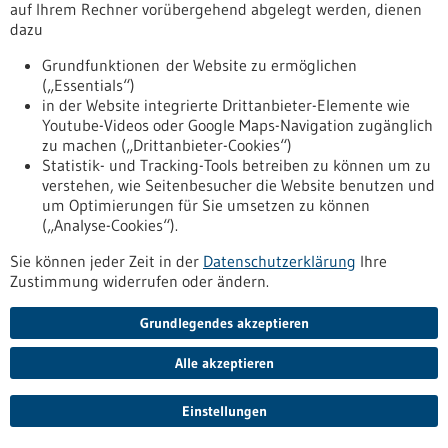
auf Ihrem Rechner vorübergehend abgelegt werden, dienen
Forschung in der Kopf- und Hals-​Onkologie
dazu
Krebsarten, die im Kopf-​Halsbereich auftreten – also
Grundfunktionen der Website zu ermöglichen
beispielsweise bösartige Tumoren der Mund-​höhle, des
(„Essentials“)
Rachens oder des Kehlkopfes – werden unter dem Begriff
in der Website integrierte Drittanbieter-Elemente wie
Kopf-​Hals-Tumoren zusam-​mengefasst. Mit dem schnell
Youtube-Videos oder Google Maps-Navigation zugänglich
wachsenden Feld der translationalen Forschung bei Kopf-
zu machen („Drittanbieter-Cookies“)
und Hals-​krebs beschäftigt sich ein Internationales
Statistik- und Tracking-Tools betreiben zu können um zu
Onkologie-​Symposium der Klinik für Hals-​Nasen-
verstehen, wie Seitenbesucher die Website benutzen und
Ohrenheilkunde, Kopf- und Halschirurgie des
um Optimierungen für Sie umsetzen zu können
Universitätsklinikums Ulm.
(„Analyse-Cookies“).
https://www.gesundheitsindustrie-
bw.de/fachbeitrag/pm/forschung-der-kopf-und-hals-
Sie können jeder Zeit in der
Datenschutzerklärung
Ihre
onkologie
Zustimmung widerrufen oder ändern.
Grundlegendes akzeptieren
Pressemitteilung - 06.12.2022
Innovation Park Artificial Intelligence (Ipai)
Alle akzeptieren
gewinnt weiter an Dynamik
Einstellungen
„Wenn wir weiter bei der Zukunftstechnologie Künstliche
Intelligenz (KI) vorne mitspielen wollen, müssen wir auch hier