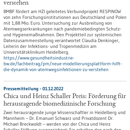
verstehen
BMBF fördert am HZI geleitetes Verbundprojekt RESPINOW
von zehn Forschungsinstitutionen aus Deutschland und Polen
mit 1,88 Mio. Euro. Untersuchung zur Ausbreitung von
Atemwegserkrankungen nach pandemiebedingten Schutz-
und Hygienemaßnahmen. Den Projektteil zur systemischen
Datenzusammenstellung verantwortet Claudia Denkinger,
Leiterin der Infektions- und Tropenmedizin am
Universitätsklinikum Heidelberg.
https://www.gesundheitsindustrie-
bw.de/fachbeitrag/pm/neue-modellierungsplattform-hilft-
die-dynamik-von-atemwegsinfektionen-zu-verstehen
Pressemitteilung - 01.12.2022
Chica und Heinz Schaller Preis: Förderung für
herausragende biomedizinische Forschung
Zwei herausragende junge Wissenschaftler in Heidelberg und
Mannheim – Dr. Emanuel Schwarz und Privatdozent Dr.
Michael Breckwoldt – werden von der Chica und Heinz
Schaller Stiftung ausgezeichnet: Sie erhalten den nach den