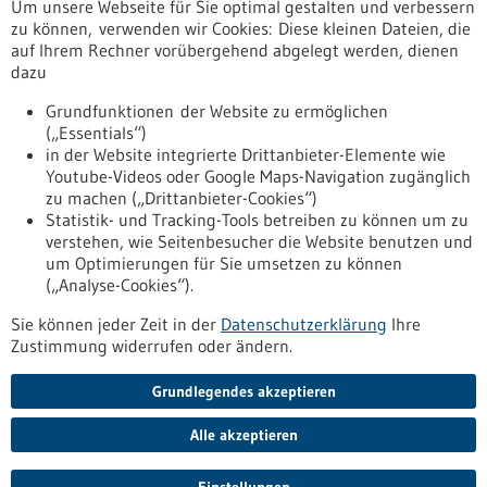
Um unsere Webseite für Sie optimal gestalten und verbessern
Erscheinungsdatum
zu können, verwenden wir Cookies: Diese kleinen Dateien, die
auf Ihrem Rechner vorübergehend abgelegt werden, dienen
dazu
zurücksetzen
Grundfunktionen der Website zu ermöglichen
(„Essentials“)
anzeigen
in der Website integrierte Drittanbieter-Elemente wie
Youtube-Videos oder Google Maps-Navigation zugänglich
zu machen („Drittanbieter-Cookies“)
Statistik- und Tracking-Tools betreiben zu können um zu
verstehen, wie Seitenbesucher die Website benutzen und
Nach oben
um Optimierungen für Sie umsetzen zu können
(„Analyse-Cookies“).
Sie können jeder Zeit in der
Datenschutzerklärung
Ihre
Informiert bleiben
Zustimmung widerrufen oder ändern.
Newsletter abonnieren
Grundlegendes akzeptieren
Alle akzeptieren
2026
©