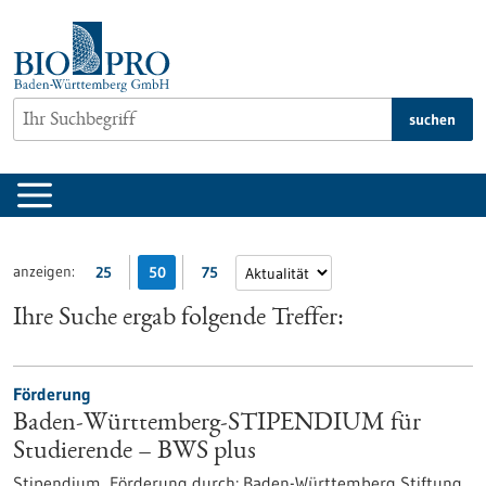
zum
Inhalt
springen
suchen
anzeigen:
25
50
75
Ihre Suche ergab folgende Treffer:
Förderung
Baden-Württemberg-STIPENDIUM für
Studierende – BWS plus
Stipendium,
Förderung durch:
Baden-Württemberg Stiftung,