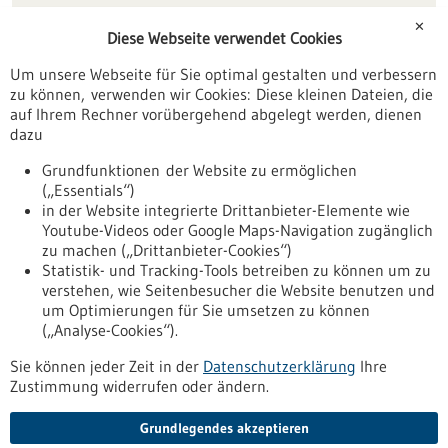
Förderungen
✕
Diese Webseite verwendet Cookies
Veranstaltungen
Um unsere Webseite für Sie optimal gestalten und verbessern
Erscheinungsdatum
zu können, verwenden wir Cookies: Diese kleinen Dateien, die
auf Ihrem Rechner vorübergehend abgelegt werden, dienen
dazu
zurücksetzen
Grundfunktionen der Website zu ermöglichen
(„Essentials“)
anzeigen
in der Website integrierte Drittanbieter-Elemente wie
Youtube-Videos oder Google Maps-Navigation zugänglich
zu machen („Drittanbieter-Cookies“)
Statistik- und Tracking-Tools betreiben zu können um zu
verstehen, wie Seitenbesucher die Website benutzen und
Nach oben
um Optimierungen für Sie umsetzen zu können
(„Analyse-Cookies“).
Sie können jeder Zeit in der
Datenschutzerklärung
Ihre
Informiert bleiben
Zustimmung widerrufen oder ändern.
Newsletter abonnieren
Grundlegendes akzeptieren