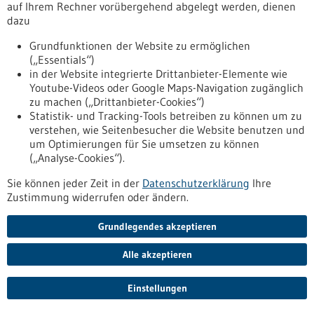
auf Ihrem Rechner vorübergehend abgelegt werden, dienen
Forschenden an Modellen, dass bereits zugelassene
dazu
Medikamente gegen diesen Marker die Metastasen-
initiierenden Zellen gezielt angreifen.
Grundfunktionen der Website zu ermöglichen
https://www.gesundheitsindustrie-
(„Essentials“)
bw.de/fachbeitrag/pm/neu-entdeckter-marker-fuer-
in der Website integrierte Drittanbieter-Elemente wie
metastasierten-darmkrebs-ist-die-achillesferse-besonders-
Youtube-Videos oder Google Maps-Navigation zugänglich
aggressiver-tumorzellen
zu machen („Drittanbieter-Cookies“)
Statistik- und Tracking-Tools betreiben zu können um zu
verstehen, wie Seitenbesucher die Website benutzen und
FlareOn Biotech - fluoreszente Tumorrand-Erkennung -
um Optimierungen für Sie umsetzen zu können
01.07.2026
(„Analyse-Cookies“).
Sie können jeder Zeit in der
Datenschutzerklärung
Ihre
Zustimmung widerrufen oder ändern.
Grundlegendes akzeptieren
Sensor soll Tumorreste direkt beim Eingriff
sichtbar machen
Alle akzeptieren
Um einen Tumor im Kopf-Halsbereich sicher zu entfernen,
Einstellungen
muss zuverlässig zwischen krankem und gesundem Gewebe
unterschieden werden können. Einen biochemischen Sensor,