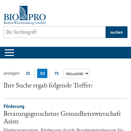
zum
Inhalt
springen
suchen
anzeigen:
25
50
75
Ihre Suche ergab folgende Treffer:
Förderung
Beratungsgutscheine Gesundheitswirtschaft
Asien
Förderprogramm,
Förderung durch:
Bundesministerium für