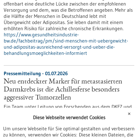
offenbart eine deutliche Lücke zwischen der empfohlenen
Versorgung und dem, was die Betroffenen angeben. Mehr als
die Hälfte der Menschen in Deutschland lebt mit
Übergewicht oder Adipositas. Sie leben damit mit einem
erhöhten Risiko für zahlreiche chronische Erkrankungen.
https://www.gesundheitsindustrie-
bw.de/fachbeitrag/pm/sind-menschen-mit-uebergewicht-
und-adipositas-ausreichend-versorgt-und-ueber-die-
behandlungsmoeglichkeiten-informiert
Pressemitteilung - 01.07.2026
Neu entdeckter Marker für metastasierten
Darmkrebs ist die Achillesferse besonders
aggressiver Tumorzellen
Ein Team unter Leitung von Forschenden aus dem DKFZ und
dem Stammzell-Institut HI-STEM* hat einen
✕
Diese Webseite verwendet Cookies
vielversprechenden Ansatz zur Behandlung von
fortgeschrittenem Darmkrebs entdeckt. Die Studie
Um unsere Webseite für Sie optimal gestalten und verbessern
identifiziert einen wichtigen Marker besonders aggressiver
zu können, verwenden wir Cookies: Diese kleinen Dateien, die
und therapieresistenter Darmkrebszellen. Zugleich zeigen die