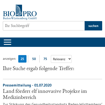
zum
Inhalt
springen
suchen
anzeigen:
25
50
75
Ihre Suche ergab folgende Treffer:
Pressemitteilung - 01.07.2020
Land fördert elf innovative Projekte im
Medizinbereich
Zur Stärkung des Gesundheitsstandorts Baden-Württemberg‘