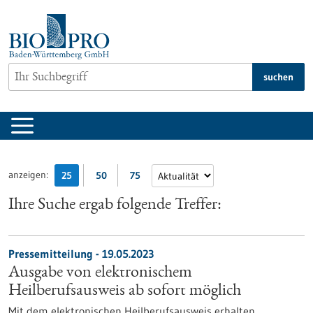
zum
Inhalt
springen
suchen
anzeigen:
25
50
75
Ihre Suche ergab folgende Treffer:
Pressemitteilung - 19.05.2023
Ausgabe von elektronischem
Heilberufsausweis ab sofort möglich
Mit dem elektronischen Heilberufsausweis erhalten