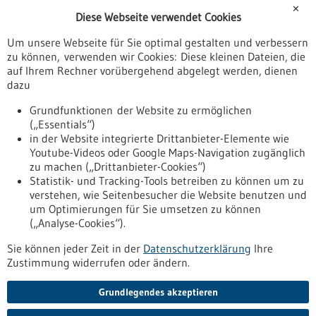
Förderungen
✕
Diese Webseite verwendet Cookies
Veranstaltungen
Um unsere Webseite für Sie optimal gestalten und verbessern
Erscheinungsdatum
zu können, verwenden wir Cookies: Diese kleinen Dateien, die
auf Ihrem Rechner vorübergehend abgelegt werden, dienen
dazu
zurücksetzen
Grundfunktionen der Website zu ermöglichen
(„Essentials“)
anzeigen
in der Website integrierte Drittanbieter-Elemente wie
Youtube-Videos oder Google Maps-Navigation zugänglich
zu machen („Drittanbieter-Cookies“)
Statistik- und Tracking-Tools betreiben zu können um zu
verstehen, wie Seitenbesucher die Website benutzen und
Nach oben
um Optimierungen für Sie umsetzen zu können
(„Analyse-Cookies“).
Sie können jeder Zeit in der
Datenschutzerklärung
Ihre
Informiert bleiben
Zustimmung widerrufen oder ändern.
Newsletter abonnieren
Grundlegendes akzeptieren