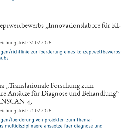
zeptwettbewerbs „Innovationslabore für KI-
eichungsfrist:
31.07.2026
gen/richtlinie-zur-foerderung-eines-konzeptwettbewerbs-
-hubs
a „Translationale Forschung zum
äre Ansätze für Diagnose und Behandlung“
RANSCAN-4,
eichungsfrist:
21.07.2026
ngen/foerderung-von-projekten-zum-thema-
s-multidisziplinaere-ansaetze-fuer-diagnose-und