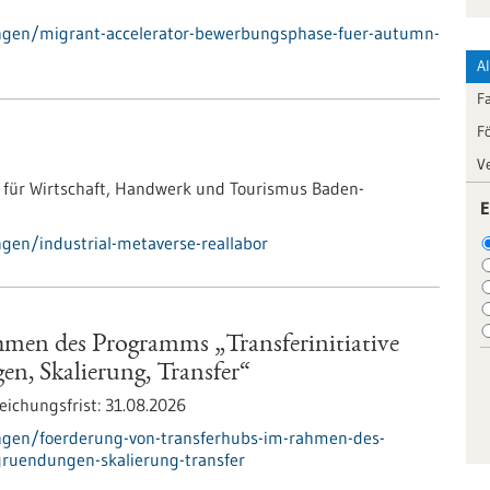
ngen/migrant-accelerator-bewerbungsphase-fuer-autumn-
A
F
F
V
 für Wirtschaft, Handwerk und Tourismus Baden-
E
gen/industrial-metaverse-reallabor
men des Programms „Transferinitiative
n, Skalierung, Transfer“
eichungsfrist:
31.08.2026
ngen/foerderung-von-transferhubs-im-rahmen-des-
gruendungen-skalierung-transfer