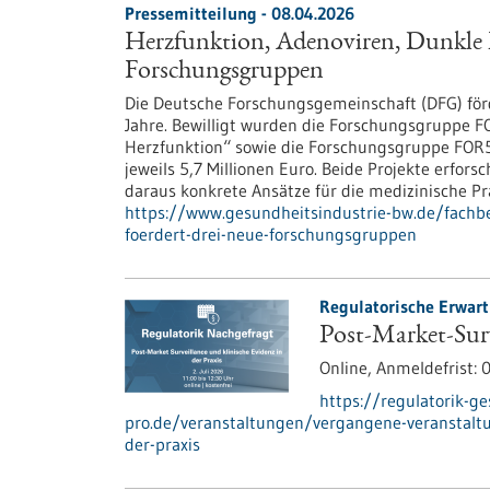
Pressemitteilung - 08.04.2026
Herzfunktion, Adenoviren, Dunkle 
Forschungsgruppen
Die Deutsche Forschungsgemeinschaft (DFG) förd
Jahre. Bewilligt wurden die Forschungsgruppe FO
Herzfunktion“ sowie die Forschungsgruppe FOR
jeweils 5,7 Millionen Euro. Beide Projekte erfor
daraus konkrete Ansätze für die medizinische P
https://www.gesundheitsindustrie-bw.de/fachb
foerdert-drei-neue-forschungsgruppen
Regulatorische Erwar
Post-Market-Surv
Online,
Anmeldefrist:
0
https://regulatorik-ge
pro.de/veranstaltungen/vergangene-veranstaltu
der-praxis