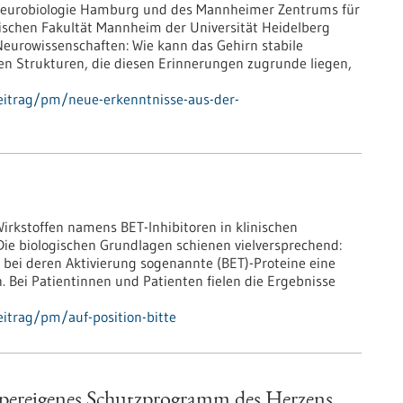
 Neurobiologie Hamburg und des Mannheimer Zentrums für
ischen Fakultät Mannheim der Universität Heidelberg
Neurowissenschaften: Wie kann das Gehirn stabile
n Strukturen, die diesen Erinnerungen zugrunde liegen,
eitrag/pm/neue-erkenntnisse-aus-der-
Wirkstoffen namens BET-Inhibitoren in klinischen
ie biologischen Grundlagen schienen vielversprechend:
 bei deren Aktivierung sogenannte (BET)-Proteine eine
h. Bei Patientinnen und Patienten fielen die Ergebnisse
itrag/pm/auf-position-bitte
rpereigenes Schutzprogramm des Herzens