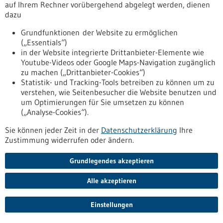
auf Ihrem Rechner vorübergehend abgelegt werden, dienen
Lebererkrankungen Fortschritte in Therapie
dazu
und Forschung
Grundfunktionen der Website zu ermöglichen
Leberkrankheiten werden oft unterschätzt, sind aber weit
(„Essentials“)
verbreitet und können, vor allem bei chronischem Verlauf,
in der Website integrierte Drittanbieter-Elemente wie
schwerwiegende und sogar lebensbedrohende Auswirkungen
Youtube-Videos oder Google Maps-Navigation zugänglich
haben. Die häufigsten Ursachen sind Hepatitis-Viren,
zu machen („Drittanbieter-Cookies“)
übermäßiger Alkohol und Übergewicht; seltener sind
Statistik- und Tracking-Tools betreiben zu können um zu
angeborene oder autoimmune Lebererkrankungen. Dank
verstehen, wie Seitenbesucher die Website benutzen und
neuer Entwicklungen in der medizinischen Forschung können
um Optimierungen für Sie umsetzen zu können
zum Beispiel chronische Hepatitis B und C gut behandelt
(„Analyse-Cookies“).
werden.
https://www.gesundheitsindustrie-
Sie können jeder Zeit in der
Datenschutzerklärung
Ihre
bw.de/fachbeitrag/dossier/lebererkrankungen-fortschritte-
Zustimmung widerrufen oder ändern.
in-therapie-und-forschung
Grundlegendes akzeptieren
Dossier - 05.11.2012
Alle akzeptieren
Einstellungen