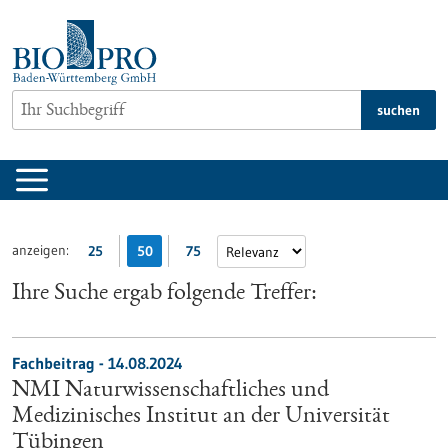
zum
Inhalt
springen
suchen
anzeigen:
25
50
75
Ihre Suche ergab folgende Treffer:
Fachbeitrag - 14.08.2024
NMI Naturwissenschaftliches und
Medizinisches Institut an der Universität
Tübingen