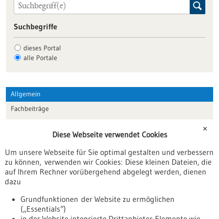
Suchbegriffe
dieses Portal
alle Portale
Allgemein
Fachbeiträge
Förderungen
✕
Diese Webseite verwendet Cookies
Veranstaltungen
Um unsere Webseite für Sie optimal gestalten und verbessern
Erscheinungsdatum
zu können, verwenden wir Cookies: Diese kleinen Dateien, die
auf Ihrem Rechner vorübergehend abgelegt werden, dienen
dazu
zurücksetzen
Grundfunktionen der Website zu ermöglichen
(„Essentials“)
anzeigen
in der Website integrierte Drittanbieter-Elemente wie