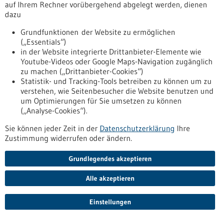
Open Innovation Day – Circular Health:
auf Ihrem Rechner vorübergehend abgelegt werden, dienen
Nachhaltigkeit als Innovationstreiber im
dazu
Gesundheitswesen
Grundfunktionen der Website zu ermöglichen
Wie kann das Gesundheitswesen ressourcenschonender,
(„Essentials“)
resilienter und zugleich innovativer werden? Diese Frage
in der Website integrierte Drittanbieter-Elemente wie
stand im Mittelpunkt des Open Innovation Day „Circular
Youtube-Videos oder Google Maps-Navigation zugänglich
Health: Innovation für nachhaltige Versorgung“ am 4. Mai
zu machen („Drittanbieter-Cookies“)
2026, zu dem die BIOPRO eingeladen hatte. Expertinnen und
Statistik- und Tracking-Tools betreiben zu können um zu
Experten aus Klinik, Wissenschaft und Industrie diskutierten
verstehen, wie Seitenbesucher die Website benutzen und
gemeinsam, wie sich die Prinzipien der Kreislaufwirtschaft
um Optimierungen für Sie umsetzen zu können
gezielt im Gesundheitswesen verankern lassen.
(„Analyse-Cookies“).
https://www.bio-pro.de/infothek/pressemitteilungen/open-
Sie können jeder Zeit in der
innovation-day-circular-health-nachhaltigkeit-als-
Datenschutzerklärung
Ihre
Zustimmung widerrufen oder ändern.
innovationstreiber-im-gesundheitswesen
Grundlegendes akzeptieren
Pressemitteilung - 07.05.2026
Alle akzeptieren
MRT zeigt besser als BMI, wann Körperfett
gefährlich wird
Einstellungen
Der BMI, gehört zu den häufigsten Maßzahlen in der Medizin.