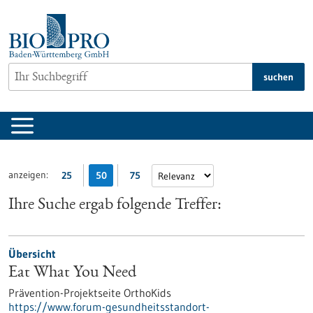
zum
Inhalt
springen
suchen
anzeigen:
25
50
75
Ihre Suche ergab folgende Treffer:
Übersicht
Eat What You Need
Prävention-Projektseite OrthoKids
https://www.forum-gesundheitsstandort-