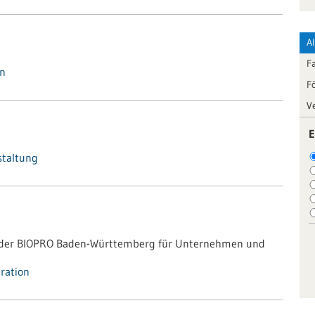
A
F
in
F
V
E
staltung
g der BIOPRO Baden-Württemberg für Unternehmen und
ration