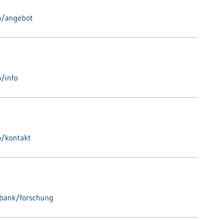
o/angebot
/info
o/kontakt
nbank/forschung