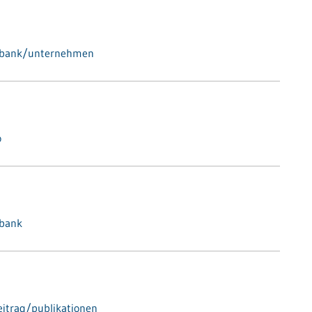
enbank/unternehmen
o
nbank
itrag/publikationen