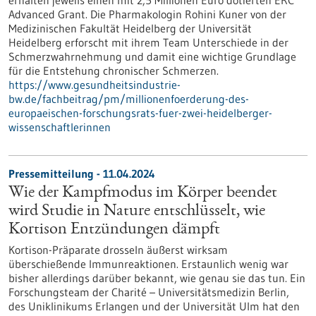
erhalten jeweils einen mit 2,5 Millionen Euro dotierten ERC
Advanced Grant. Die Pharmakologin Rohini Kuner von der
Medizinischen Fakultät Heidelberg der Universität
Heidelberg erforscht mit ihrem Team Unterschiede in der
Schmerzwahrnehmung und damit eine wichtige Grundlage
für die Entstehung chronischer Schmerzen.
https://www.gesundheitsindustrie-
bw.de/fachbeitrag/pm/millionenfoerderung-des-
europaeischen-forschungsrats-fuer-zwei-heidelberger-
wissenschaftlerinnen
Pressemitteilung - 11.04.2024
Wie der Kampfmodus im Körper beendet
wird Studie in Nature entschlüsselt, wie
Kortison Entzündungen dämpft
Kortison-Präparate drosseln äußerst wirksam
überschießende Immunreaktionen. Erstaunlich wenig war
bisher allerdings darüber bekannt, wie genau sie das tun. Ein
Forschungsteam der Charité – Universitätsmedizin Berlin,
des Uniklinikums Erlangen und der Universität Ulm hat den