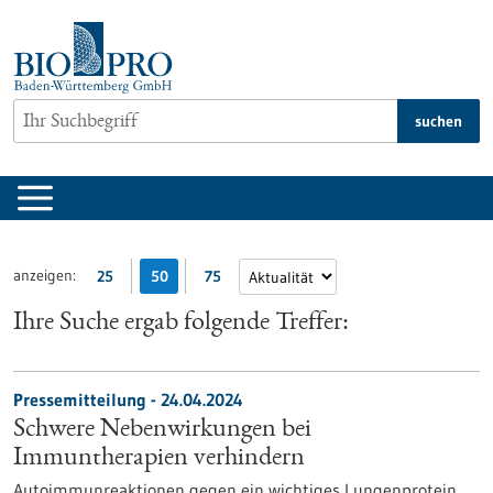
zum
Inhalt
springen
suchen
anzeigen:
25
50
75
Ihre Suche ergab folgende Treffer:
Pressemitteilung - 24.04.2024
Schwere Nebenwirkungen bei
Immuntherapien verhindern
Autoimmunreaktionen gegen ein wichtiges Lungenprotein