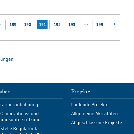
…
…
189
190
191
192
193
199
tungen
aben
Projekte
rationsanbahnung
Laufende Projekte
O Innovations- und
Allgemeine Aktivitäten
ungsunterstützung
Abgeschlossene Projekte
fstelle Regulatorik