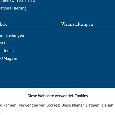
dheitswirtschaft BW
nationalisierung
thek
Veranstaltungen
emitteilungen
sts
kationen
O Magazin
Diese Webseite verwendet Cookies
zu können, verwenden wir Cookies: Diese kleinen Dateien, die a
ren
)