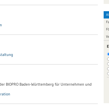
A
F
in
F
V
E
staltung
g der BIOPRO Baden-Württemberg für Unternehmen und
ration