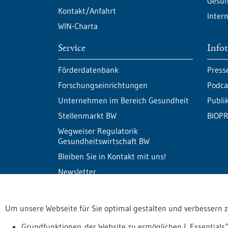
Gesun
Kontakt/Anfahrt
Inter
WIN-Charta
Service
Info
Förderdatenbank
Press
Forschungseinrichtungen
Podca
Unternehmen im Bereich Gesundheit
Publi
Stellenmarkt BW
BIOPR
Wegweiser Regulatorik
Gesundheitswirtschaft BW
Bleiben Sie in Kontakt mit uns!
Newsletter
Um unsere Webseite für Sie optimal gestalten und verbessern 
Informiert bleiben
Newsletter abonnie
Grundfunktionen der Website zu ermöglichen („Essentials“