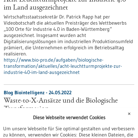
Acht Leuchtturmprojekte zur Industrie 4.0
im Land ausgezeichnet
Wirtschaftsstaatssekretär Dr. Patrick Rapp hat per
Videobotschaft die aktuellen Preisträger des Wettbewerbs
„100 Orte für Industrie 4.0 in Baden-Württemberg“
ausgezeichnet. Insgesamt wurden acht
Digitalisierungslösungen im industriellen Produktionsumfeld
prämiert, die Unternehmen erfolgreich im Betriebsalltag
realisieren.
https://www.bio-pro.de/aufgaben/biologische-
transformation/aktuelles/acht-leuchtturmprojekte-zur-
industrie-40-im-land-ausgezeichnet
Blog Biointelligenz - 24.05.2022
Waste-to-X-Ansätze und die Biologische
Transformation
✕
Diese Webseite verwendet Cookies
Feinchemikalien aus Müll: Abfälle können nicht nur zur
Erzeugung nachhaltiger Energieträger beitragen, sondern
Um unsere Webseite für Sie optimal gestalten und verbessern
auch als Rohstoff für verschiedene Produkte dienen.
zu können, verwenden wir Cookies: Diese kleinen Dateien, die
https://www.bio-pro.de/aufgaben/biologische-