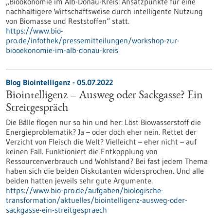
„Bioökonomie im Alb-Donau-Kreis: Ansatzpunkte für eine
nachhaltigere Wirtschaftsweise durch intelligente Nutzung
von Biomasse und Reststoffen“ statt.
https://www.bio-
pro.de/infothek/pressemitteilungen/workshop-zur-
biooekonomie-im-alb-donau-kreis
Blog Biointelligenz - 05.07.2022
Biointelligenz – Ausweg oder Sackgasse? Ein
Streitgespräch
Die Bälle flogen nur so hin und her: Löst Biowasserstoff die
Energieproblematik? Ja – oder doch eher nein. Rettet der
Verzicht von Fleisch die Welt? Vielleicht – eher nicht – auf
keinen Fall. Funktioniert die Entkopplung von
Ressourcenverbrauch und Wohlstand? Bei fast jedem Thema
haben sich die beiden Diskutanten widersprochen. Und alle
beiden hatten jeweils sehr gute Argumente.
https://www.bio-pro.de/aufgaben/biologische-
transformation/aktuelles/biointelligenz-ausweg-oder-
sackgasse-ein-streitgespraech