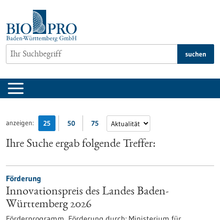
zum
Inhalt
springen
suchen
anzeigen:
25
50
75
Ihre Suche ergab folgende Treffer:
Förderung
Innovationspreis des Landes Baden-
Württemberg 2026
Förderprogramm,
Förderung durch:
Ministerium für