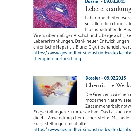
Dossier - 09.03.2015
Lebererkrankunge
Leberkrankheiten werde
vor allem bei chronis
lebensbedrohende Ausw
Viren, übermäßiger Alkohol und Übergewicht; s
Lebererkrankungen. Dank neuer Entwicklungen i
chronische Hepatitis B und C gut behandelt wer
https://www.gesundheitsindustrie-bw.de/fachbei
therapie-und-forschung
Dossier - 09.02.2015
Chemische Werkz
Die Grenzen zwischen 
modernen Naturwissens
Zusammenarbeit notwe
Fragestellungen zu untersuchen. Das ist auch d
die die Anwendung chemischer Stoffe, Methode
Fragestellungen beinhaltet.
https://www.gesundheitsindustrie-bw.de/fachbe