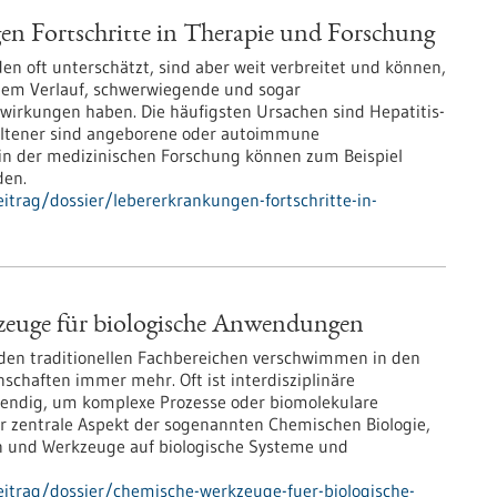
n Fortschritte in Therapie und Forschung
n oft unterschätzt, sind aber weit verbreitet und können,
chem Verlauf, schwerwiegende und sogar
irkungen haben. Die häufigsten Ursachen sind Hepatitis-
eltener sind angeborene oder autoimmune
n der medizinischen Forschung können zum Beispiel
den.
trag/dossier/lebererkrankungen-fortschritte-in-
euge für biologische Anwendungen
den traditionellen Fachbereichen verschwimmen in den
chaften immer mehr. Oft ist interdisziplinäre
ndig, um komplexe Prozesse oder biomolekulare
er zentrale Aspekt der sogenannten Chemischen Biologie,
n und Werkzeuge auf biologische Systeme und
itrag/dossier/chemische-werkzeuge-fuer-biologische-