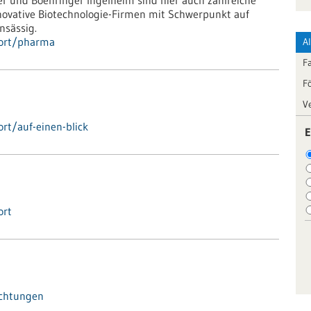
r und Boehringer Ingelheim sind hier auch zahlreiche
ovative Biotechnologie-Firmen mit Schwerpunkt auf
nsässig.
dort/pharma
A
F
F
V
rt/auf-einen-blick
E
ort
ichtungen