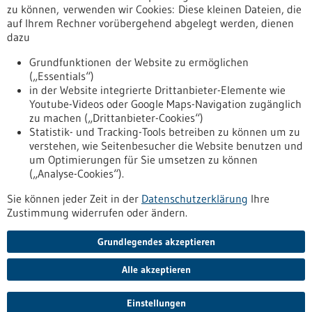
Erscheinungsdatum
zu können, verwenden wir Cookies: Diese kleinen Dateien, die
auf Ihrem Rechner vorübergehend abgelegt werden, dienen
dazu
zurücksetzen
Grundfunktionen der Website zu ermöglichen
(„Essentials“)
anzeigen
in der Website integrierte Drittanbieter-Elemente wie
Youtube-Videos oder Google Maps-Navigation zugänglich
zu machen („Drittanbieter-Cookies“)
Statistik- und Tracking-Tools betreiben zu können um zu
verstehen, wie Seitenbesucher die Website benutzen und
Nach oben
um Optimierungen für Sie umsetzen zu können
(„Analyse-Cookies“).
Sie können jeder Zeit in der
Datenschutzerklärung
Ihre
Informiert bleiben
Zustimmung widerrufen oder ändern.
Newsletter abonnieren
Grundlegendes akzeptieren
Alle akzeptieren
2026
©
Einstellungen