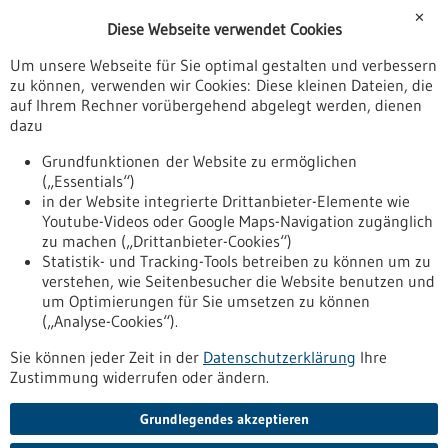
Förderungen
✕
Diese Webseite verwendet Cookies
Veranstaltungen
Um unsere Webseite für Sie optimal gestalten und verbessern
Erscheinungsdatum
zu können, verwenden wir Cookies: Diese kleinen Dateien, die
auf Ihrem Rechner vorübergehend abgelegt werden, dienen
dazu
zurücksetzen
Grundfunktionen der Website zu ermöglichen
(„Essentials“)
anzeigen
in der Website integrierte Drittanbieter-Elemente wie
Youtube-Videos oder Google Maps-Navigation zugänglich
zu machen („Drittanbieter-Cookies“)
Statistik- und Tracking-Tools betreiben zu können um zu
verstehen, wie Seitenbesucher die Website benutzen und
Nach oben
um Optimierungen für Sie umsetzen zu können
(„Analyse-Cookies“).
Sie können jeder Zeit in der
Datenschutzerklärung
Ihre
Informiert bleiben
Zustimmung widerrufen oder ändern.
Newsletter abonnieren
Grundlegendes akzeptieren