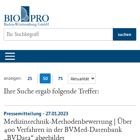
zum
Inhalt
springen
suchen
anzeigen:
25
50
75
Ihre Suche ergab folgende Treffer:
Pressemitteilung - 27.01.2023
Medizintechnik-Methodenbewertung | Über
400 Verfahren in der BVMed-Datenbank
„BVData“ abgebildet