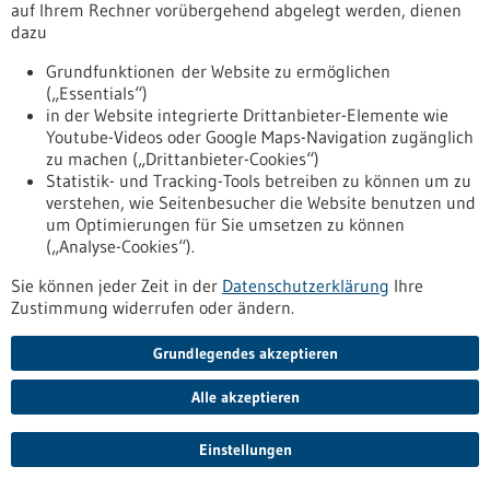
Allgemein
auf Ihrem Rechner vorübergehend abgelegt werden, dienen
dazu
Fachbeiträge
Förderungen
Grundfunktionen der Website zu ermöglichen
(„Essentials“)
Veranstaltungen
in der Website integrierte Drittanbieter-Elemente wie
Youtube-Videos oder Google Maps-Navigation zugänglich
Erscheinungsdatum
zu machen („Drittanbieter-Cookies“)
Statistik- und Tracking-Tools betreiben zu können um zu
verstehen, wie Seitenbesucher die Website benutzen und
zurücksetzen
um Optimierungen für Sie umsetzen zu können
(„Analyse-Cookies“).
anzeigen
Sie können jeder Zeit in der
Datenschutzerklärung
Ihre
Zustimmung widerrufen oder ändern.
Grundlegendes akzeptieren
Nach oben
Alle akzeptieren
Einstellungen
Informiert bleiben