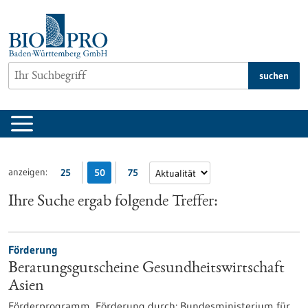
zum
Inhalt
springen
suchen
anzeigen:
25
50
75
Ihre Suche ergab folgende Treffer:
Förderung
Beratungsgutscheine Gesundheitswirtschaft
Asien
Förderprogramm,
Förderung durch:
Bundesministerium für