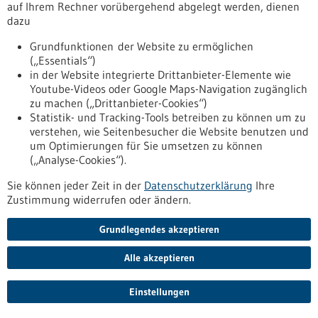
auf Ihrem Rechner vorübergehend abgelegt werden, dienen
Forschenden an Modellen, dass bereits zugelassene
dazu
Medikamente gegen diesen Marker die Metastasen-
initiierenden Zellen gezielt angreifen.
Grundfunktionen der Website zu ermöglichen
https://www.gesundheitsindustrie-
(„Essentials“)
bw.de/fachbeitrag/pm/neu-entdeckter-marker-fuer-
in der Website integrierte Drittanbieter-Elemente wie
metastasierten-darmkrebs-ist-die-achillesferse-besonders-
Youtube-Videos oder Google Maps-Navigation zugänglich
aggressiver-tumorzellen
zu machen („Drittanbieter-Cookies“)
Statistik- und Tracking-Tools betreiben zu können um zu
verstehen, wie Seitenbesucher die Website benutzen und
FlareOn Biotech - fluoreszente Tumorrand-Erkennung -
um Optimierungen für Sie umsetzen zu können
01.07.2026
(„Analyse-Cookies“).
Sie können jeder Zeit in der
Datenschutzerklärung
Ihre
Zustimmung widerrufen oder ändern.
Grundlegendes akzeptieren
Sensor soll Tumorreste direkt beim Eingriff
sichtbar machen
Alle akzeptieren
Um einen Tumor im Kopf-Halsbereich sicher zu entfernen,
Einstellungen
muss zuverlässig zwischen krankem und gesundem Gewebe
unterschieden werden können. Einen biochemischen Sensor,