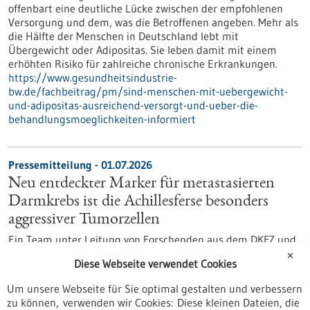
offenbart eine deutliche Lücke zwischen der empfohlenen
Versorgung und dem, was die Betroffenen angeben. Mehr als
die Hälfte der Menschen in Deutschland lebt mit
Übergewicht oder Adipositas. Sie leben damit mit einem
erhöhten Risiko für zahlreiche chronische Erkrankungen.
https://www.gesundheitsindustrie-
bw.de/fachbeitrag/pm/sind-menschen-mit-uebergewicht-
und-adipositas-ausreichend-versorgt-und-ueber-die-
behandlungsmoeglichkeiten-informiert
Pressemitteilung - 01.07.2026
Neu entdeckter Marker für metastasierten
Darmkrebs ist die Achillesferse besonders
aggressiver Tumorzellen
Ein Team unter Leitung von Forschenden aus dem DKFZ und
dem Stammzell-Institut HI-STEM* hat einen
✕
Diese Webseite verwendet Cookies
vielversprechenden Ansatz zur Behandlung von
fortgeschrittenem Darmkrebs entdeckt. Die Studie
Um unsere Webseite für Sie optimal gestalten und verbessern
identifiziert einen wichtigen Marker besonders aggressiver
zu können, verwenden wir Cookies: Diese kleinen Dateien, die
und therapieresistenter Darmkrebszellen. Zugleich zeigen die