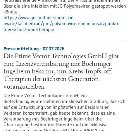
neutralisierende Antikörper auf der Virushülle identifiziert,
über die eine Infektion mit JC-Polyomaviren gestoppt werden
könnte.
https://www.gesundheitsindustrie-
bw.de/fachbeitrag/pm/polyomaviren-neue-ansatzpunkte-
fuer-schutz-und-therapie
Pressemitteilung - 07.07.2026
Die Prime Vector Technologies GmbH gibt
eine Lizenzvereinbarung mit Boehringer
Ingelheim bekannt, um Krebs-Impfstoff-
Therapien der nächsten Generation
voranzutreiben
Die Prime Vector Technologies GmbH, ein
Biotechnologieunternehmen im klinischen Stadium, das sich
auf die Entwicklung von Impfstoffen auf Basis viraler
Vektoren konzentriert, gab heute bekannt, dass es eine
Vereinbarung mit Boehringer Ingelheim über die
Übertragung bestimmter Patente und die exklusive
Lizenzierung seiner Orf-Virus-Plattform (ORFV) zur