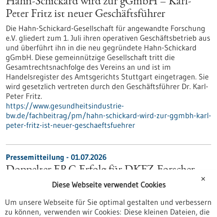
Hahn-Schickard wird zur gGmbH – Karl-
Peter Fritz ist neuer Geschäftsführer
Die Hahn-Schickard-Gesellschaft für angewandte Forschung
e.V. gliedert zum 1. Juli ihren operativen Geschäftsbetrieb aus
und überführt ihn in die neu gegründete Hahn-Schickard
gGmbH. Diese gemeinnützige Gesellschaft tritt die
Gesamtrechtsnachfolge des Vereins an und ist im
Handelsregister des Amtsgerichts Stuttgart eingetragen. Sie
wird gesetzlich vertreten durch den Geschäftsführer Dr. Karl-
Peter Fritz.
https://www.gesundheitsindustrie-
bw.de/fachbeitrag/pm/hahn-schickard-wird-zur-ggmbh-karl-
peter-fritz-ist-neuer-geschaeftsfuehrer
Pressemitteilung - 01.07.2026
Doppelter ERC-Erfolg für DKFZ-Forscher
✕
Mit seinen „Proof of Concept“ (PoC)-Grants unterstützt der
Diese Webseite verwendet Cookies
Europäische Forschungsrat Wissenschaftler dabei, das
Um unsere Webseite für Sie optimal gestalten und verbessern
wirtschaftliche Potential ihrer Forschungsergebnisse
zu können, verwenden wir Cookies: Diese kleinen Dateien, die
weiterzuentwickeln. Auch 2026 wurden wieder zwei