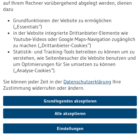
auf Ihrem Rechner vorübergehend abgelegt werden, dienen
Wissenschaftler vom DKFZ für die prestigereiche Förderung
dazu
ausgewählt: Moritz Mall und Chong Sun.
https://www.gesundheitsindustrie-
Grundfunktionen der Website zu ermöglichen
bw.de/fachbeitrag/pm/doppelter-erc-erfolg-fuer-dkfz-
(„Essentials“)
forscher
in der Website integrierte Drittanbieter-Elemente wie
Youtube-Videos oder Google Maps-Navigation zugänglich
zu machen („Drittanbieter-Cookies“)
Pressemitteilung - 01.07.2026
Statistik- und Tracking-Tools betreiben zu können um zu
Sind Menschen mit Übergewicht und
verstehen, wie Seitenbesucher die Website benutzen und
um Optimierungen für Sie umsetzen zu können
Adipositas ausreichend versorgt und über die
(„Analyse-Cookies“).
Behandlungsmöglichkeiten informiert?
Sie können jeder Zeit in der
Datenschutzerklärung
Ihre
Eine Studie der Medizinischen Fakultät Mannheim zum
Zustimmung widerrufen oder ändern.
Gewichtsmanagement bei Menschen mit Übergewicht
offenbart eine deutliche Lücke zwischen der empfohlenen
Grundlegendes akzeptieren
Versorgung und dem, was die Betroffenen angeben. Mehr als
die Hälfte der Menschen in Deutschland lebt mit
Alle akzeptieren
Übergewicht oder Adipositas. Sie leben damit mit einem
erhöhten Risiko für zahlreiche chronische Erkrankungen.
https://www.gesundheitsindustrie-
Einstellungen
bw.de/fachbeitrag/pm/sind-menschen-mit-uebergewicht-
und-adipositas-ausreichend-versorgt-und-ueber-die-