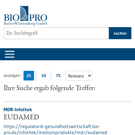
zum
Inhalt
springen
suchen
anzeigen:
25
50
75
Ihre Suche ergab folgende Treffer:
MDR-Infothek
EUDAMED
https://regulatorik-gesundheitswirtschaft.bio-
pro.de/infothek/medizinprodukte/mdr/eudamed