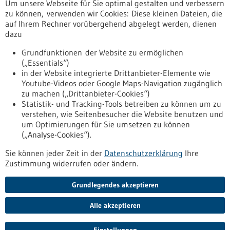
Um unsere Webseite für Sie optimal gestalten und verbessern
Erscheinungsdatum
zu können, verwenden wir Cookies: Diese kleinen Dateien, die
auf Ihrem Rechner vorübergehend abgelegt werden, dienen
dazu
zurücksetzen
Grundfunktionen der Website zu ermöglichen
(„Essentials“)
anzeigen
in der Website integrierte Drittanbieter-Elemente wie
Youtube-Videos oder Google Maps-Navigation zugänglich
zu machen („Drittanbieter-Cookies“)
Statistik- und Tracking-Tools betreiben zu können um zu
verstehen, wie Seitenbesucher die Website benutzen und
Nach oben
um Optimierungen für Sie umsetzen zu können
(„Analyse-Cookies“).
Sie können jeder Zeit in der
Datenschutzerklärung
Ihre
Informiert bleiben
Zustimmung widerrufen oder ändern.
Newsletter abonnieren
Grundlegendes akzeptieren
Alle akzeptieren
2026
©