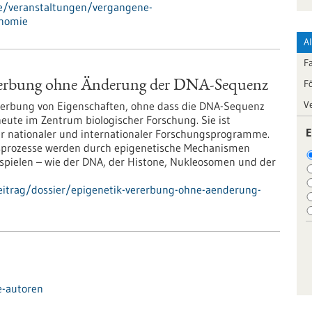
de/veranstaltungen/vergangene-
onomie
A
F
F
rerbung ohne Änderung der DNA-Sequenz
V
ererbung von Eigenschaften, ohne dass die DNA-Sequenz
heute im Zentrum biologischer Forschung. Sie ist
E
r nationaler und internationaler Forschungsprogramme.
ngsprozesse werden durch epigenetische Mechanismen
bspielen – wie der DNA, der Histone, Nukleosomen und der
eitrag/dossier/epigenetik-vererbung-ohne-aenderung-
e-autoren