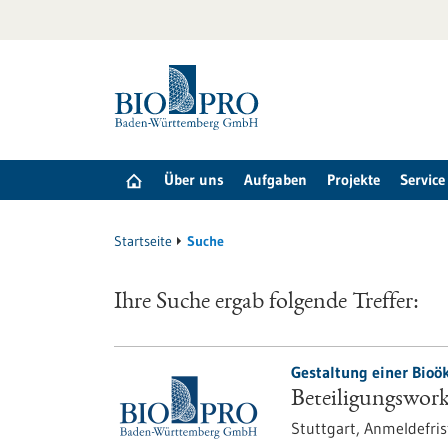
zum
Inhalt
springen
Über uns
Aufgaben
Projekte
Service
Startseite
Suche
Ihre Suche ergab folgende Treffer:
Gestaltung einer Bio
Beteiligungswor
Stuttgart,
Anmeldefris