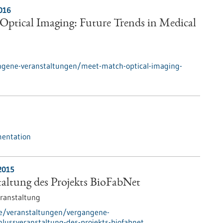
016
Optical Imaging: Future Trends in Medical
ngene-veranstaltungen/meet-match-optical-imaging-
mentation
2015
altung des Projekts BioFabNet
ranstaltung
de/veranstaltungen/vergangene-
lussveranstaltung-des-projekts-biofabnet