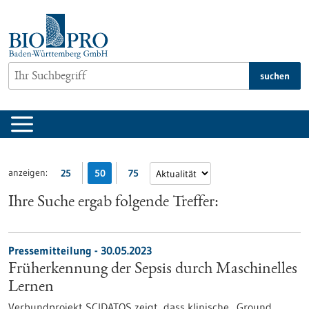
zum
Inhalt
springen
suchen
anzeigen:
25
50
75
Ihre Suche ergab folgende Treffer:
Pressemitteilung - 30.05.2023
Früherkennung der Sepsis durch Maschinelles
Lernen
Verbundprojekt SCIDATOS zeigt, dass klinische „Ground