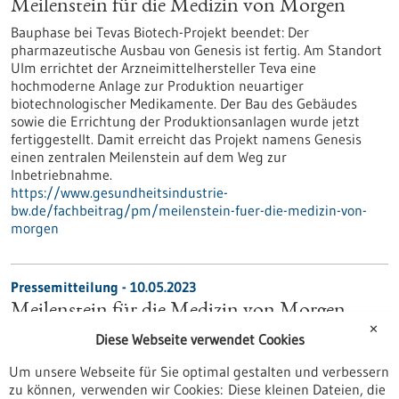
Meilenstein für die Medizin von Morgen
Bauphase bei Tevas Biotech-Projekt beendet: Der
pharmazeutische Ausbau von Genesis ist fertig. Am Standort
Ulm errichtet der Arzneimittelhersteller Teva eine
hochmoderne Anlage zur Produktion neuartiger
biotechnologischer Medikamente. Der Bau des Gebäudes
sowie die Errichtung der Produktionsanlagen wurde jetzt
fertiggestellt. Damit erreicht das Projekt namens Genesis
einen zentralen Meilenstein auf dem Weg zur
Inbetriebnahme.
https://www.gesundheitsindustrie-
bw.de/fachbeitrag/pm/meilenstein-fuer-die-medizin-von-
morgen
Pressemitteilung - 10.05.2023
Meilenstein für die Medizin von Morgen
✕
Bauphase bei Tevas Biotech-Projekt beendet: Der
Diese Webseite verwendet Cookies
pharmazeutische Ausbau von Genesis ist fertig. Am Standort
Um unsere Webseite für Sie optimal gestalten und verbessern
Ulm errichtet der Arzneimittelhersteller Teva eine
zu können, verwenden wir Cookies: Diese kleinen Dateien, die
hochmoderne Anlage zur Produktion neuartiger