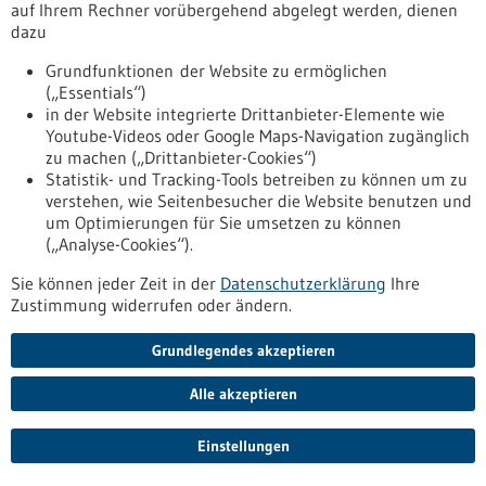
auf Ihrem Rechner vorübergehend abgelegt werden, dienen
biotechnologischer Medikamente. Der Bau des Gebäudes
dazu
sowie die Errichtung der Produktionsanlagen wurde jetzt
fertiggestellt. Damit erreicht das Projekt namens Genesis
Grundfunktionen der Website zu ermöglichen
einen zentralen Meilenstein auf dem Weg zur
(„Essentials“)
Inbetriebnahme.
in der Website integrierte Drittanbieter-Elemente wie
https://www.forum-gesundheitsstandort-
Youtube-Videos oder Google Maps-Navigation zugänglich
bw.de/infothek/news-presse/meilenstein-fuer-die-medizin-
zu machen („Drittanbieter-Cookies“)
von-morgen
Statistik- und Tracking-Tools betreiben zu können um zu
verstehen, wie Seitenbesucher die Website benutzen und
um Optimierungen für Sie umsetzen zu können
Pressemitteilung - 09.05.2023
(„Analyse-Cookies“).
5-Punkte-Plan zum Medizintechnik-Standort
Sie können jeder Zeit in der
Datenschutzerklärung
Ihre
Deutschland | BVMed fordert
Zustimmung widerrufen oder ändern.
Regierungsbeauftragte:n für industrielle
Gesundheitswirtschaft
Grundlegendes akzeptieren
Bundesverband Medizintechnologie (BVMed) fordert in einem
Alle akzeptieren
5-Punkte-Plan Maßnahmen für die im Koalitionsvertrag
vorgesehene Stärkung des Medizintechnik-Standorts
Deutschlands.
Einstellungen
https://regulatorik-gesundheitswirtschaft.bio-