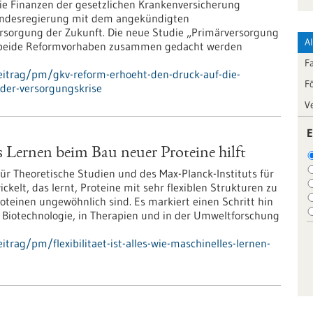
die Finanzen der gesetzlichen Krankenversicherung
ie Bundesregierung mit dem angekündigten
rsorgung der Zukunft. Die neue Studie „Primärversorgung
A
 beide Reformvorhaben zusammen gedacht werden
F
eitrag/pm/gkv-reform-erhoeht-den-druck-auf-die-
F
der-versorgungskrise
V
E
les Lernen beim Bau neuer Proteine hilft
ür Theoretische Studien und des Max-Planck-Instituts für
elt, das lernt, Proteine mit sehr flexiblen Strukturen zu
roteinen ungewöhnlich sind. Es markiert einen Schritt hin
 Biotechnologie, in Therapien und in der Umweltforschung
rag/pm/flexibilitaet-ist-alles-wie-maschinelles-lernen-