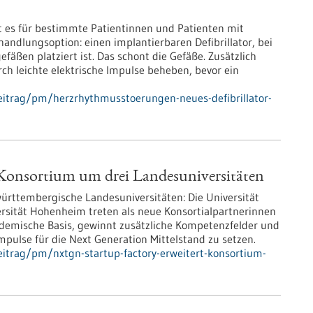
t es für bestimmte Patientinnen und Patienten mit
dlungsoption: einen implantierbaren Defibrillator, bei
äßen platziert ist. Das schont die Gefäße. Zusätzlich
h leichte elektrische Impulse beheben, bevor ein
eitrag/pm/herzrhythmusstoerungen-neues-defibrillator-
Konsortium um drei Landesuniversitäten
ttembergische Landesuniversitäten: Die Universität
ersität Hohenheim treten als neue Konsortialpartnerinnen
ademische Basis, gewinnt zusätzliche Kompetenzfelder und
pulse für die Next Generation Mittelstand zu setzen.
itrag/pm/nxtgn-startup-factory-erweitert-konsortium-