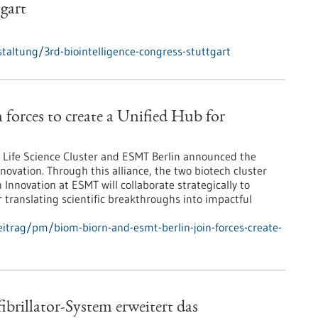
tgart
altung/3rd-biointelligence-congress-stuttgart
orces to create a Unified Hub for
Life Science Cluster and ESMT Berlin announced the
novation. Through this alliance, the two biotech cluster
Innovation at ESMT will collaborate strategically to
r translating scientific breakthroughs into impactful
itrag/pm/biom-biorn-and-esmt-berlin-join-forces-create-
rillator-System erweitert das