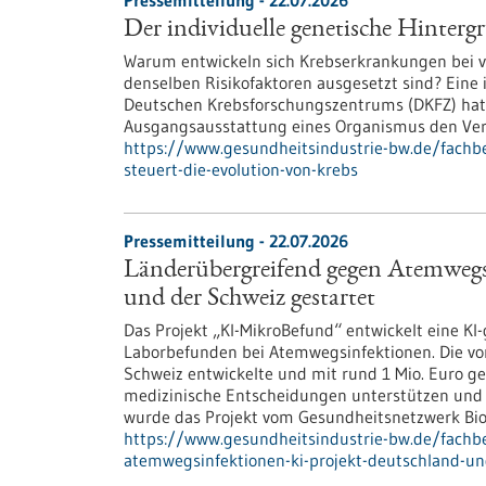
Pressemitteilung - 22.07.2026
Der individuelle genetische Hinterg
Warum entwickeln sich Krebserkrankungen bei v
denselben Risikofaktoren ausgesetzt sind? Eine
Deutschen Krebsforschungszentrums (DKFZ) hat 
Ausgangsausstattung eines Organismus den Verl
https://www.gesundheitsindustrie-bw.de/fachbe
steuert-die-evolution-von-krebs
Pressemitteilung - 22.07.2026
Länderübergreifend gegen Atemwegs
und der Schweiz gestartet
Das Projekt „KI-MikroBefund“ entwickelt eine K
Laborbefunden bei Atemwegsinfektionen. Die vo
Schweiz entwickelte und mit rund 1 Mio. Euro gefö
medizinische Entscheidungen unterstützen und 
wurde das Projekt vom Gesundheitsnetzwerk Bi
https://www.gesundheitsindustrie-bw.de/fachb
atemwegsinfektionen-ki-projekt-deutschland-un