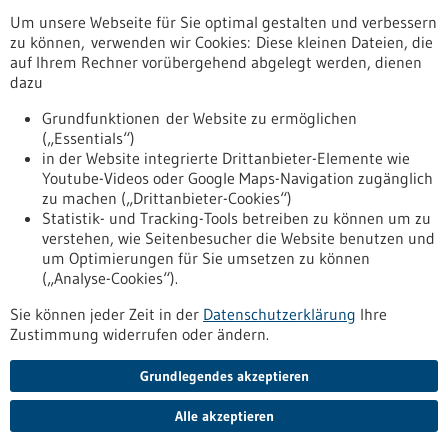
Um unsere Webseite für Sie optimal gestalten und verbessern
Erscheinungsdatum
zu können, verwenden wir Cookies: Diese kleinen Dateien, die
auf Ihrem Rechner vorübergehend abgelegt werden, dienen
dazu
zurücksetzen
Grundfunktionen der Website zu ermöglichen
(„Essentials“)
anzeigen
in der Website integrierte Drittanbieter-Elemente wie
Youtube-Videos oder Google Maps-Navigation zugänglich
zu machen („Drittanbieter-Cookies“)
Statistik- und Tracking-Tools betreiben zu können um zu
verstehen, wie Seitenbesucher die Website benutzen und
Nach oben
um Optimierungen für Sie umsetzen zu können
(„Analyse-Cookies“).
Sie können jeder Zeit in der
Datenschutzerklärung
Ihre
Informiert bleiben
Zustimmung widerrufen oder ändern.
Newsletter abonnieren
Grundlegendes akzeptieren
Alle akzeptieren