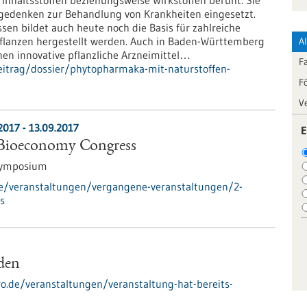
Inhaltsstoffen beziehungsweise Wirkstoffen beruht. Sie
gedenken zur Behandlung von Krankheiten eingesetzt.
ssen bildet auch heute noch die Basis für zahlreiche
 Pflanzen hergestellt werden. Auch in Baden-Württemberg
A
nen innovative pflanzliche Arzneimittel…
F
eitrag/dossier/phytopharmaka-mit-naturstoffen-
F
V
2017
-
13.09.2017
E
l Bioeconomy Congress
Symposium
de/veranstaltungen/vergangene-veranstaltungen/2-
s
nden
ro.de/veranstaltungen/veranstaltung-hat-bereits-