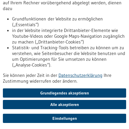
den weltweit wichtigsten Arzneimittelmarkt.
auf Ihrem Rechner vorübergehend abgelegt werden, dienen
https://www.gesundheitsindustrie-
dazu
bw.de/fachbeitrag/pm/entwicklung-aus-heidelberg-
Grundfunktionen der Website zu ermöglichen
revolutioniert-hepatitis-d-therapie-weltweit-us-
(„Essentials“)
arzneimittelbehoerde-fda-laesst-hepatitis-medikament
in der Website integrierte Drittanbieter-Elemente wie
Youtube-Videos oder Google Maps-Navigation zugänglich
zu machen („Drittanbieter-Cookies“)
Förderung
Statistik- und Tracking-Tools betreiben zu können um zu
Förderung von Forschungsvorhaben von
verstehen, wie Seitenbesucher die Website benutzen und
Hochschulen für Angewandte Wissenschaften
um Optimierungen für Sie umsetzen zu können
(„Analyse-Cookies“).
zur anwendungsbezogenen
Weiterentwicklung von
Sie können jeder Zeit in der
Datenschutzerklärung
Ihre
Zustimmung widerrufen oder ändern.
Forschungsergebnissen (HAW-
ForschungsSchub) im Rahmen des
Grundlegendes akzeptieren
Programms „Forschung an Hochschulen für
Angewandte Wissenschaften“
Alle akzeptieren
Förderprogramm,
Förderung durch:
BMFTR,
Einreichungsfrist:
15.10.2026
Einstellungen
https://www.gesundheitsindustrie-