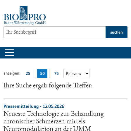
zum
Inhalt
springen
suchen
anzeigen:
25
50
75
Ihre Suche ergab folgende Treffer:
Pressemitteilung - 12.05.2026
Neueste Technologie zur Behandlung
chronischer Schmerzen mittels
Neuromodulation an der UMM