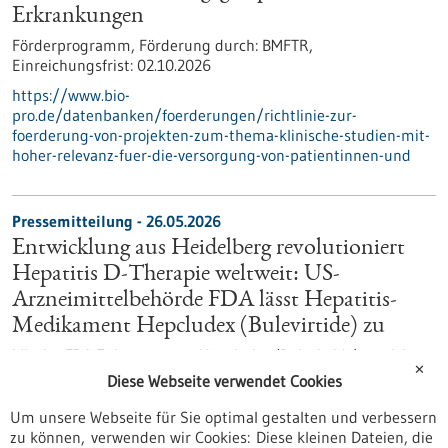
Erkrankungen
Förderprogramm,
Förderung durch:
BMFTR,
Einreichungsfrist:
02.10.2026
https://www.bio-
pro.de/datenbanken/foerderungen/richtlinie-zur-
foerderung-von-projekten-zum-thema-klinische-studien-mit-
hoher-relevanz-fuer-die-versorgung-von-patientinnen-und
Pressemitteilung - 26.05.2026
Entwicklung aus Heidelberg revolutioniert
Hepatitis D-Therapie weltweit: US-
Arzneimittelbehörde FDA lässt Hepatitis-
Medikament Hepcludex (Bulevirtide) zu
Mit der FDA-Zulassung von Hepcludex (Bulevirtide) erreicht
✕
eine an der Medizinischen Fakultät Heidelberg der
Diese Webseite verwendet Cookies
Universität Heidelberg, am Universitätsklinikum Heidelberg
und im Deutschen Zentrum für Infektionsforschung
Um unsere Webseite für Sie optimal gestalten und verbessern
entwickelte Therapie gegen chronische Hepatitis D nun auch
zu können, verwenden wir Cookies: Diese kleinen Dateien, die