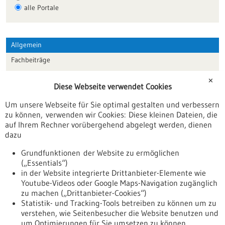
alle Portale
Allgemein
Fachbeiträge
Förderungen
✕
Diese Webseite verwendet Cookies
Veranstaltungen
Um unsere Webseite für Sie optimal gestalten und verbessern
Erscheinungsdatum
zu können, verwenden wir Cookies: Diese kleinen Dateien, die
auf Ihrem Rechner vorübergehend abgelegt werden, dienen
dazu
zurücksetzen
Grundfunktionen der Website zu ermöglichen
(„Essentials“)
anzeigen
in der Website integrierte Drittanbieter-Elemente wie
Youtube-Videos oder Google Maps-Navigation zugänglich
zu machen („Drittanbieter-Cookies“)
Statistik- und Tracking-Tools betreiben zu können um zu
verstehen, wie Seitenbesucher die Website benutzen und
Nach oben
um Optimierungen für Sie umsetzen zu können