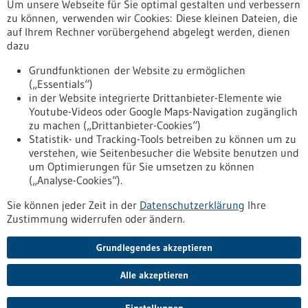
Um unsere Webseite für Sie optimal gestalten und verbessern
Erscheinungsdatum
zu können, verwenden wir Cookies: Diese kleinen Dateien, die
auf Ihrem Rechner vorübergehend abgelegt werden, dienen
dazu
zurücksetzen
Grundfunktionen der Website zu ermöglichen
(„Essentials“)
anzeigen
in der Website integrierte Drittanbieter-Elemente wie
Youtube-Videos oder Google Maps-Navigation zugänglich
zu machen („Drittanbieter-Cookies“)
Statistik- und Tracking-Tools betreiben zu können um zu
verstehen, wie Seitenbesucher die Website benutzen und
Nach oben
um Optimierungen für Sie umsetzen zu können
(„Analyse-Cookies“).
Sie können jeder Zeit in der
Datenschutzerklärung
Ihre
Informiert bleiben
Zustimmung widerrufen oder ändern.
Newsletter abonnieren
Grundlegendes akzeptieren
Alle akzeptieren
2026
©