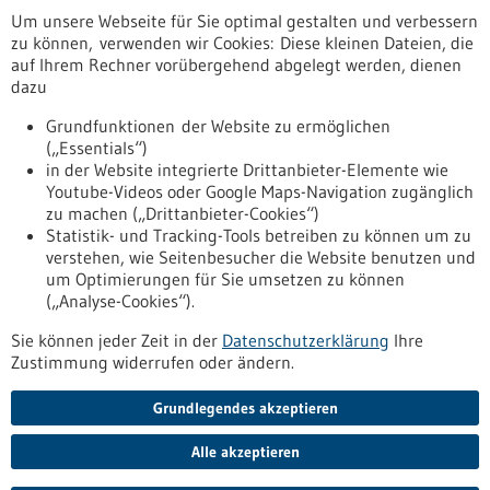
Um unsere Webseite für Sie optimal gestalten und verbessern
Erscheinungsdatum
zu können, verwenden wir Cookies: Diese kleinen Dateien, die
auf Ihrem Rechner vorübergehend abgelegt werden, dienen
dazu
zurücksetzen
Grundfunktionen der Website zu ermöglichen
(„Essentials“)
anzeigen
in der Website integrierte Drittanbieter-Elemente wie
Youtube-Videos oder Google Maps-Navigation zugänglich
zu machen („Drittanbieter-Cookies“)
Statistik- und Tracking-Tools betreiben zu können um zu
verstehen, wie Seitenbesucher die Website benutzen und
Nach oben
um Optimierungen für Sie umsetzen zu können
(„Analyse-Cookies“).
Sie können jeder Zeit in der
Datenschutzerklärung
Ihre
Informiert bleiben
Zustimmung widerrufen oder ändern.
Newsletter abonnieren
Grundlegendes akzeptieren
Alle akzeptieren