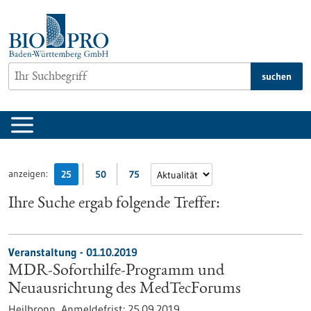
zum
Inhalt
springen
suchen
anzeigen:
25
50
75
Ihre Suche ergab folgende Treffer:
Veranstaltung -
01.10.2019
MDR-Soforthilfe-Programm und
Neuausrichtung des MedTecForums
Heilbronn,
Anmeldefrist:
25.09.2019,