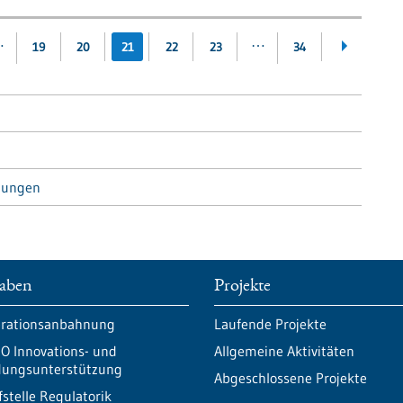
…
…
19
20
21
22
23
34
tungen
aben
Projekte
rationsanbahnung
Laufende Projekte
O Innovations- und
Allgemeine Aktivitäten
ungsunterstützung
Abgeschlossene Projekte
fstelle Regulatorik