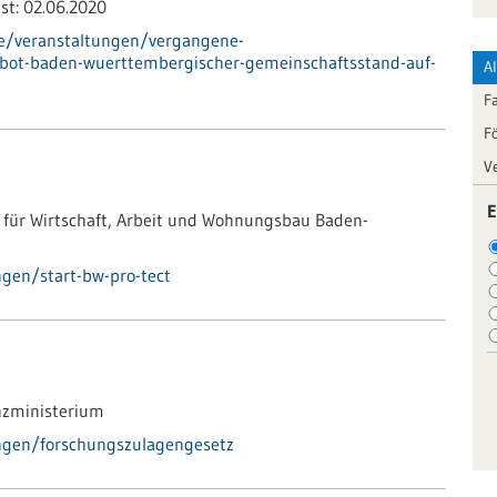
st:
02.06.2020
de/veranstaltungen/vergangene-
bot-baden-wuerttembergischer-gemeinschaftsstand-auf-
A
F
F
V
E
 für Wirtschaft, Arbeit und Wohnungsbau Baden-
gen/start-bw-pro-tect
zministerium
ngen/forschungszulagengesetz