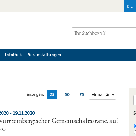
BIO
Infothek
Veranstaltungen
anzeigen:
25
50
75
2020
-
19.11.2020
S
ürttembergischer Gemeinschaftsstand auf
20