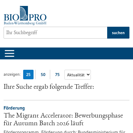
zum
Inhalt
springen
suchen
anzeigen:
25
50
75
Ihre Suche ergab folgende Treffer:
Förderung
The Migrant Accelerator: Bewerbungsphase
für Autumn Batch 2026 läuft
Förderprogramm,
Förderung durch:
Bundesministerium für