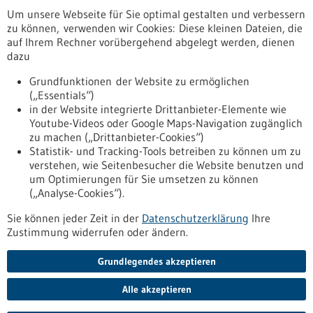
Um unsere Webseite für Sie optimal gestalten und verbessern
Erscheinungsdatum
zu können, verwenden wir Cookies: Diese kleinen Dateien, die
auf Ihrem Rechner vorübergehend abgelegt werden, dienen
dazu
zurücksetzen
Grundfunktionen der Website zu ermöglichen
(„Essentials“)
anzeigen
in der Website integrierte Drittanbieter-Elemente wie
Youtube-Videos oder Google Maps-Navigation zugänglich
zu machen („Drittanbieter-Cookies“)
Statistik- und Tracking-Tools betreiben zu können um zu
verstehen, wie Seitenbesucher die Website benutzen und
Nach oben
um Optimierungen für Sie umsetzen zu können
(„Analyse-Cookies“).
Sie können jeder Zeit in der
Datenschutzerklärung
Ihre
Informiert bleiben
Zustimmung widerrufen oder ändern.
Newsletter abonnieren
Grundlegendes akzeptieren
Alle akzeptieren