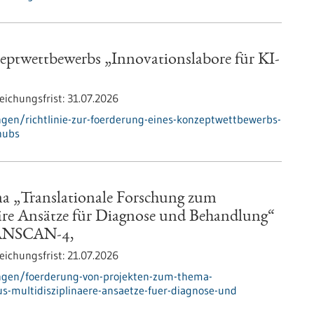
zeptwettbewerbs „Innovationslabore für KI-
eichungsfrist:
31.07.2026
gen/richtlinie-zur-foerderung-eines-konzeptwettbewerbs-
-hubs
a „Translationale Forschung zum
äre Ansätze für Diagnose und Behandlung“
RANSCAN-4,
eichungsfrist:
21.07.2026
ngen/foerderung-von-projekten-zum-thema-
s-multidisziplinaere-ansaetze-fuer-diagnose-und