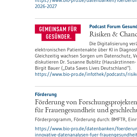
https://www.bio-pro.de/datenbanken/foerderung
2026-2027
Podcast Forum Gesund
Risiken & Chance
Die Digitalisierung v
elektronischen Patientenakte über KI in Diagnos
Gleichzeitig wachsen Sorgen um Datenschutz, Ve
diskutieren Dr. Susanne Bublitz (Hausärztinnen
Birgit Bauer („Data Saves Lives Deutschland“).
https://www.bio-pro.de/infothek/podcasts/risik
Förderung
Förderung von Forschungsprojekte
für Frauengesundheit und geschlech
Förderprogramm,
Förderung durch:
BMFTR,
Einr
https://www.bio-pro.de/datenbanken/foerderu
innovative-datenanalysen-fuer-frauengesundhei