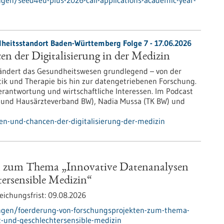
en/seed4eu-plus-2026-call-applications-academic-year-
heitsstandort Baden-Württemberg Folge 7 - 17.06.2026
n der Digitalisierung in der Medizin
erändert das Gesundheitswesen grundlegend – von der
tik und Therapie bis hin zur datengetriebenen Forschung.
rantwortung und wirtschaftliche Interessen. Im Podcast
- und Hausärzteverband BW), Nadia Mussa (TK BW) und
en-und-chancen-der-digitalisierung-der-medizin
n zum Thema „Innovative Datenanalysen
tersensible Medizin“
eichungsfrist:
09.08.2026
ngen/foerderung-von-forschungsprojekten-zum-thema-
t-und-geschlechtersensible-medizin