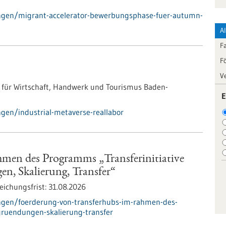
ngen/migrant-accelerator-bewerbungsphase-fuer-autumn-
A
F
F
V
 für Wirtschaft, Handwerk und Tourismus Baden-
E
gen/industrial-metaverse-reallabor
men des Programms „Transferinitiative
n, Skalierung, Transfer“
eichungsfrist:
31.08.2026
ngen/foerderung-von-transferhubs-im-rahmen-des-
gruendungen-skalierung-transfer