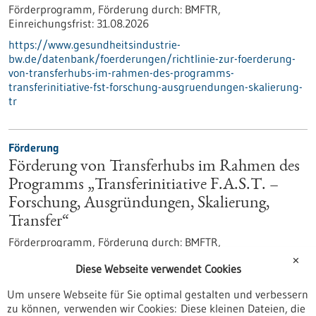
Förderprogramm,
Förderung durch:
BMFTR,
Einreichungsfrist:
31.08.2026
https://www.gesundheitsindustrie-
bw.de/datenbank/foerderungen/richtlinie-zur-foerderung-
von-transferhubs-im-rahmen-des-programms-
transferinitiative-fst-forschung-ausgruendungen-skalierung-
tr
Förderung
Förderung von Transferhubs im Rahmen des
Programms „Transferinitiative F.A.S.T. –
Forschung, Ausgründungen, Skalierung,
Transfer“
Förderprogramm,
Förderung durch:
BMFTR,
Einreichungsfrist:
31.08.2026
✕
Diese Webseite verwendet Cookies
https://www.bio-
pro.de/datenbanken/foerderungen/foerderung-von-
Um unsere Webseite für Sie optimal gestalten und verbessern
transferhubs-im-rahmen-des-programms-transferinitiative-
zu können, verwenden wir Cookies: Diese kleinen Dateien, die