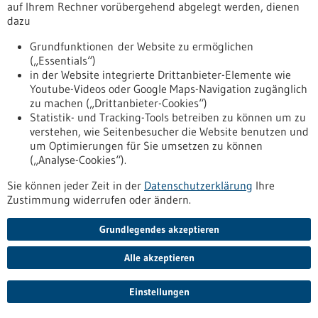
fst-forschung-ausgruendungen-skalierung-transfer
auf Ihrem Rechner vorübergehend abgelegt werden, dienen
dazu
Grundfunktionen der Website zu ermöglichen
Förderung
(„Essentials“)
Beratungsgutscheine Gesundheitswirtschaft
in der Website integrierte Drittanbieter-Elemente wie
Asien
Youtube-Videos oder Google Maps-Navigation zugänglich
zu machen („Drittanbieter-Cookies“)
Förderprogramm,
Förderung durch:
Bundesministerium für
Statistik- und Tracking-Tools betreiben zu können um zu
Wirtschaft und Energie
verstehen, wie Seitenbesucher die Website benutzen und
https://www.gesundheitsindustrie-
um Optimierungen für Sie umsetzen zu können
bw.de/datenbank/foerderungen/beratungsgutscheine-
(„Analyse-Cookies“).
gesundheitswirtschaft-asien
Sie können jeder Zeit in der
Datenschutzerklärung
Ihre
Zustimmung widerrufen oder ändern.
Förderung
Grundlegendes akzeptieren
Beratungsgutscheine Gesundheitswirtschaft
Asien
Alle akzeptieren
Förderprogramm,
Förderung durch:
Bundesministerium für
Wirtschaft und Energie
Einstellungen
https://www.bio-