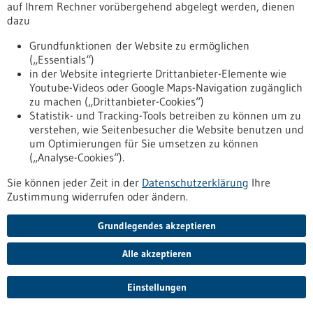
auf Ihrem Rechner vorübergehend abgelegt werden, dienen
im sensomotorischen Kortex
dazu
Ein fächerübergreifendes Forschungsteam der Universität
Grundfunktionen der Website zu ermöglichen
Freiburg hat wichtige Hinweise zur Funktionsweise des
(„Essentials“)
sensomotorischen Kortex gefunden. Die neuen Erkenntnisse
in der Website integrierte Drittanbieter-Elemente wie
zu neuronalen Aktivitäten in diesem Gehirnareal könnten
Youtube-Videos oder Google Maps-Navigation zugänglich
hilfreich für die weitere Entwicklung und den Einsatz so
zu machen („Drittanbieter-Cookies“)
genannter Neuroprothesen sein. Diese verfügen über eine
Statistik- und Tracking-Tools betreiben zu können um zu
Schnittstelle zum Nervensystem und sollen dabei helfen,
verstehen, wie Seitenbesucher die Website benutzen und
neuronale Funktionsstörungen auszugleichen.
um Optimierungen für Sie umsetzen zu können
https://www.gesundheitsindustrie-
(„Analyse-Cookies“).
bw.de/fachbeitrag/pm/neue-erkenntnisse-zu-neuronalen-
aktivitaeten-im-sensomotorischen-kortex
Sie können jeder Zeit in der
Datenschutzerklärung
Ihre
Zustimmung widerrufen oder ändern.
Pressemitteilung - 02.12.2022
Grundlegendes akzeptieren
58 Indikatoren bewerten die Entwicklung der
Alle akzeptieren
Nachhaltigkeit in Baden-Württemberg
Seit heute (02.12.) kann der neue Indikatorenbericht zur
Einstellungen
Entwicklung der Nach­haltigkeit in Baden-Württemberg auf
der Internetseite des Umweltministeriums abgerufen