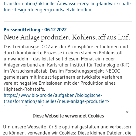
transformation/aktuelles/abwasser-recycling-landwirtschaft-
fuer-design-duenger-grundsaetzlich-offen
Pressemitteilung - 06.12.2022
Neue Anlage produziert Kohlenstoff aus Luft
Das Treibhausgas CO2 aus der Atmosphäre entnehmen und
durch kombinierte Prozesse in einen stabilen Kohlenstoff
umwandeln – das leistet seit diesem Monat ein neuer
Anlagenverbund am Karlsruher Institut für Technologie (KIT)
im Versuchsmaßstab. Das im Forschungsprojekt NECOC
gemeinsam mit Industriepartnern entwickelte Verfahren
vereint negative Emissionen mit der Produktion eines
Hightech-Rohstoffs.
https://www.bio-pro.de/aufgaben/biologische-
transformation/aktuelles/neue-anlage-produziert-
kohlenstoff-aus-luft
✕
Diese Webseite verwendet Cookies
Um unsere Webseite für Sie optimal gestalten und verbessern
Pressemitteilung - 05.12.2022
zu können, verwenden wir Cookies: Diese kleinen Dateien, die
Neue Erkenntnisse zu neuronalen Aktivitäten