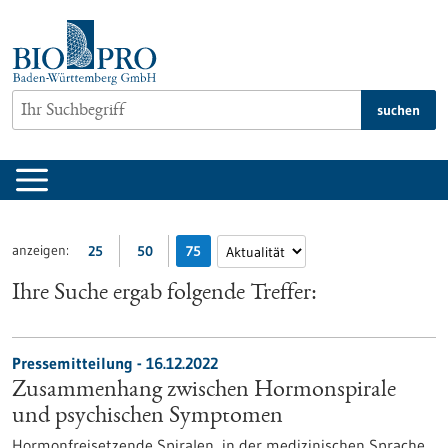
zum
Inhalt
springen
suchen
anzeigen:
25
50
75
Ihre Suche ergab folgende Treffer:
Pressemitteilung - 16.12.2022
Zusammenhang zwischen Hormonspirale
und psychischen Symptomen
Hormonfreisetzende Spiralen, in der medizinischen Sprache