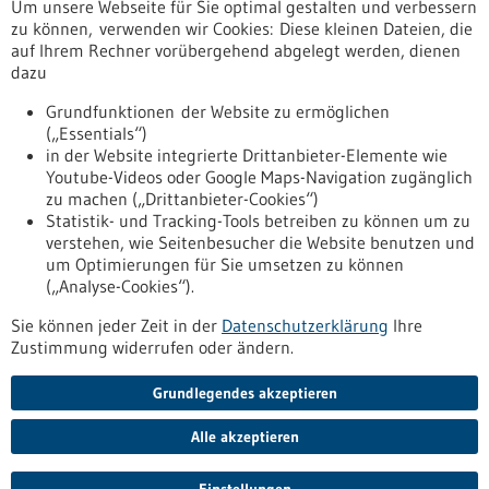
Um unsere Webseite für Sie optimal gestalten und verbessern
Erscheinungsdatum
zu können, verwenden wir Cookies: Diese kleinen Dateien, die
auf Ihrem Rechner vorübergehend abgelegt werden, dienen
dazu
zurücksetzen
Grundfunktionen der Website zu ermöglichen
(„Essentials“)
anzeigen
in der Website integrierte Drittanbieter-Elemente wie
Youtube-Videos oder Google Maps-Navigation zugänglich
zu machen („Drittanbieter-Cookies“)
Statistik- und Tracking-Tools betreiben zu können um zu
verstehen, wie Seitenbesucher die Website benutzen und
Nach oben
um Optimierungen für Sie umsetzen zu können
(„Analyse-Cookies“).
Sie können jeder Zeit in der
Datenschutzerklärung
Ihre
Informiert bleiben
Zustimmung widerrufen oder ändern.
Newsletter abonnieren
Grundlegendes akzeptieren
Alle akzeptieren
2026
©