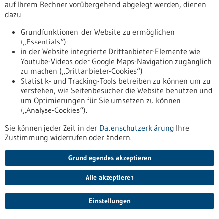
Bei der Entwicklung von Immuntherapien gegen Blutkrebs
auf Ihrem Rechner vorübergehend abgelegt werden, dienen
sind übermäßig stark aktivierte T-Zellen nicht
dazu
erfolgversprechend. Dies konnten Wissenschaftlerinnen und
Grundfunktionen der Website zu ermöglichen
Wissenschaftler vom Deutschen Krebsforschungszentrum
(„Essentials“)
nun an Mäusen zeigen: Blockierten die Forscher einen
in der Website integrierte Drittanbieter-Elemente wie
Botenstoff, der das Immunsystem bremst, so verausgabten
Youtube-Videos oder Google Maps-Navigation zugänglich
sich die T-Zellen und versagten im Kampf gegen die
zu machen („Drittanbieter-Cookies“)
Leukämie.
Statistik- und Tracking-Tools betreiben zu können um zu
https://www.gesundheitsindustrie-
verstehen, wie Seitenbesucher die Website benutzen und
bw.de/fachbeitrag/pm/massvolle-immunantwort-kann-
um Optimierungen für Sie umsetzen zu können
blutkrebs-besser-bekaempfen
(„Analyse-Cookies“).
Sie können jeder Zeit in der
Datenschutzerklärung
Ihre
Pressemitteilung - 15.12.2021
Zustimmung widerrufen oder ändern.
Lebendes Testsystem weist
Grundlegendes akzeptieren
Entzündungsverstärker nach
Ein zellbasierter Test erlaubt erstmals den Nachweis löslicher
Alle akzeptieren
Immunkomplexe in geringsten Spuren. Relevant für die
Erforschung und Diagnostik von Autoimmunerkrankungen
Einstellungen
und Virusinfektionen wie COVID-19.
https://www.gesundheitsindustrie-