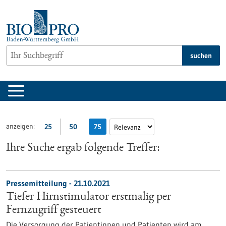
zum
Inhalt
springen
suchen
anzeigen:
25
50
75
Ihre Suche ergab folgende Treffer:
Pressemitteilung - 21.10.2021
Tiefer Hirnstimulator erstmalig per
Fernzugriff gesteuert
Die Versorgung der Patientinnen und Patienten wird am