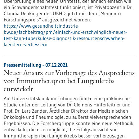
Überprüfung eines neuen Urintests, der ähnlich einfach wie
ein Schwangerschaftstest funktioniert, ist Privatdozentin Dr.
Claudia Denkinger des UKHD, jetzt mit dem „Memento
Forschungspreis“ ausgezeichnet worden.
https://www.gesundheitsindustrie-
bw.de/fachbeitrag/pm/einfach-und-erschwinglich-neuer-
test-kann-tuberkulose-diagnostik-ressourcenschwachen-
laendern-verbessern
Pressemitteilung - 07.12.2021
Neuer Ansatz zur Vorhersage des Ansprechens
von Immuntherapien bei Lungenkrebs
entwickelt
Am Universitätsklinikum Tübingen führte eine präklinische
Studie unter der Leitung von Dr. Clemens Hinterleitner und
Prof. Dr. Lars Zender, Ärztlicher Direktor der Medizinischen
Onkologie und Pneumologie, zu äußerst vielversprechenden
Ergebnissen. Die Forschergruppe konnte eine neue Methodik
entwickeln, die es ermöglicht, die Erfolgsaussicht von
Immuntherapien bei Lungenkrebs besser vorherzusagen.