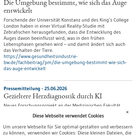
Die Umgebung bestimmt, wie sich das Auge
entwickelt
Forschende der Universität Konstanz und des King’s College
London haben in einer Virtual Reality-Studie mit
Zebrafischen herausgefunden, dass die Entwicklung des
Auges davon beeinflusst wird, was in den frühen
Lebensphasen gesehen wird – und damit ändert sich auch
das Verhalten der Tiere.
https://www.gesundheitsindustrie-
bw.de/fachbeitrag/pm/die-umgebung-bestimmt-wie-sich-
das-auge-entwickelt
Pressemitteilung - 25.06.2026
Gezieltere Herzdiagnostik durch KI
Neues Forschungsprojekt an der Medizinischen Fakultät
Mannheim der Universität Heidelberg untersucht, wie KI-
✕
Diese Webseite verwendet Cookies
basierte Analysen von Herz-CTs Therapieentscheidungen und
Versorgungskosten beeinflussen.
Um unsere Webseite für Sie optimal gestalten und verbessern
https://www.gesundheitsindustrie-
zu können, verwenden wir Cookies: Diese kleinen Dateien, die
bw.de/fachbeitrag/pm/gezieltere-herzdiagnostik-durch-ki