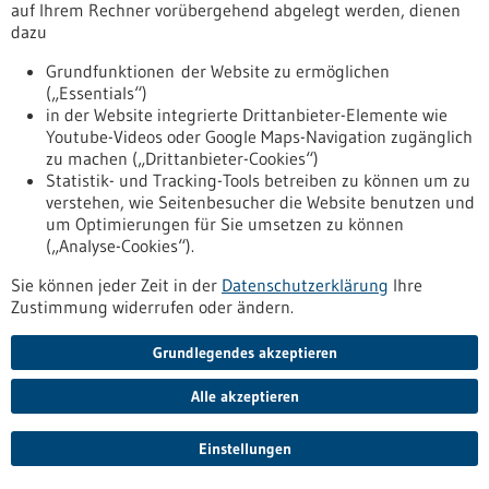
auf Ihrem Rechner vorübergehend abgelegt werden, dienen
dazu
Pressemitteilung - 25.06.2026
Grundfunktionen der Website zu ermöglichen
(„Essentials“)
Vier promovierende der Universität
in der Website integrierte Drittanbieter-Elemente wie
Heidelberg bei der Nobelpreisträgertagung in
Youtube-Videos oder Google Maps-Navigation zugänglich
Lindau
zu machen („Drittanbieter-Cookies“)
Statistik- und Tracking-Tools betreiben zu können um zu
Gelegenheit zum Austausch mit herausragenden
verstehen, wie Seitenbesucher die Website benutzen und
Wissenschaftlerinnen und Wissenschaftlern haben vier
um Optimierungen für Sie umsetzen zu können
Promovierende der Uni Heidelberg. Sie nehmen an der 75.
(„Analyse-Cookies“).
Nobelpreisträgertagung teil, die vom 28. Juni bis zum 3. Juli
2026 in Lindau stattfindet. Die vier Promovierenden gehören
Sie können jeder Zeit in der
Datenschutzerklärung
Ihre
zu den rund 600 jungen Forscherinnen und Forschern, die
Zustimmung widerrufen oder ändern.
sich aufgrund ihrer hervorragenden akademischen
Leistungen durchgesetzt haben.
Grundlegendes akzeptieren
https://www.gesundheitsindustrie-
bw.de/fachbeitrag/pm/vier-promovierende-der-universitaet-
Alle akzeptieren
heidelberg-bei-der-nobelpreistraegertagung-lindau
Einstellungen
Pressemitteilung - 25.06.2026