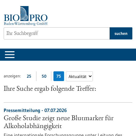
zum
Inhalt
springen
suchen
anzeigen:
25
50
75
Ihre Suche ergab folgende Treffer:
Pressemitteilung - 07.07.2026
Große Studie zeigt neue Blutmarker für
Alkoholabhängigkeit
Eine internationale Forschungsgruppe unter Leitung des