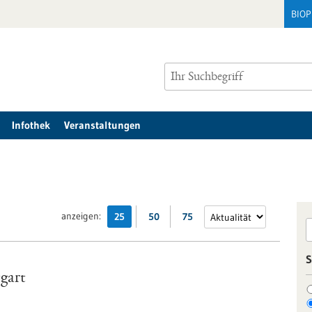
BIO
Infothek
Veranstaltungen
anzeigen:
25
50
75
S
tgart