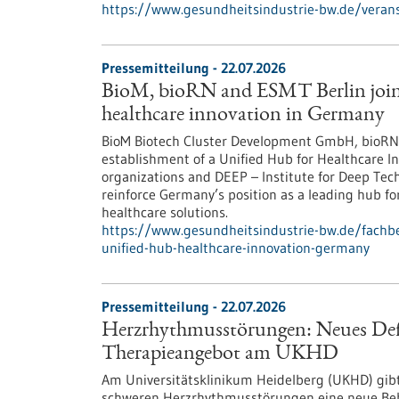
https://www.gesundheitsindustrie-bw.de/veranst
Pressemitteilung - 22.07.2026
BioM, bioRN and ESMT Berlin join f
healthcare innovation in Germany
BioM Biotech Cluster Development GmbH, bioRN 
establishment of a Unified Hub for Healthcare In
organizations and DEEP – Institute for Deep Tech 
reinforce Germany’s position as a leading hub fo
healthcare solutions.
https://www.gesundheitsindustrie-bw.de/fachbe
unified-hub-healthcare-innovation-germany
Pressemitteilung - 22.07.2026
Herzrhythmusstörungen: Neues Defib
Therapieangebot am UKHD
Am Universitätsklinikum Heidelberg (UKHD) gib
schweren Herzrhythmusstörungen eine neue Behan