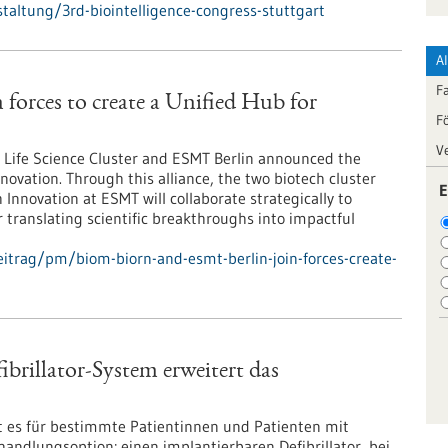
altung/3rd-biointelligence-congress-stuttgart
A
F
orces to create a Unified Hub for
F
V
Life Science Cluster and ESMT Berlin announced the
novation. Through this alliance, the two biotech cluster
E
Innovation at ESMT will collaborate strategically to
r translating scientific breakthroughs into impactful
itrag/pm/biom-biorn-and-esmt-berlin-join-forces-create-
rillator-System erweitert das
t es für bestimmte Patientinnen und Patienten mit
dlungsoption: einen implantierbaren Defibrillator, bei