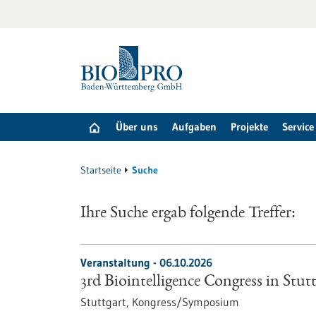
zum
Inhalt
springen
Über uns
Aufgaben
Projekte
Service
Startseite
Suche
Ihre Suche ergab folgende Treffer:
Veranstaltung -
06.10.2026
3rd Biointelligence Congress in Stut
Stuttgart,
Kongress/Symposium