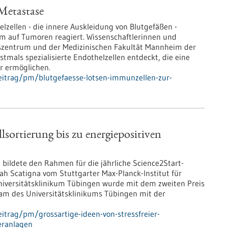
Metastase
zellen - die innere Auskleidung von Blutgefäßen -
m auf Tumoren reagiert. Wissenschaftlerinnen und
szentrum und der Medizinischen Fakultät Mannheim der
tmals spezialisierte Endothelzellen entdeckt, die eine
r ermöglichen.
eitrag/pm/blutgefaesse-lotsen-immunzellen-zur-
llsortierung bis zu energiepositiven
ldete den Rahmen für die jährliche Science2Start-
rah Scatigna vom Stuttgarter Max-Planck-Institut für
Universitätsklinikum Tübingen wurde mit dem zweiten Preis
Team des Universitätsklinikums Tübingen mit der
itrag/pm/grossartige-ideen-von-stressfreier-
ieranlagen