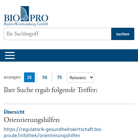
zum
Inhalt
springen
suchen
anzeigen:
25
50
75
Ihre Suche ergab folgende Treffer:
Übersicht
Orientierungshilfen
https://regulatorik-gesundheitswirtschaft.bio-
pro.de/infothek/orientierungshilfen