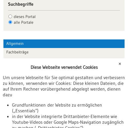
Suchbegriffe
dieses Portal
alle Portale
Allgemein
Fachbeiträge
Förderungen
✕
Diese Webseite verwendet Cookies
Veranstaltungen
Um unsere Webseite für Sie optimal gestalten und verbessern
Erscheinungsdatum
zu können, verwenden wir Cookies: Diese kleinen Dateien, die
auf Ihrem Rechner vorübergehend abgelegt werden, dienen
dazu
zurücksetzen
Grundfunktionen der Website zu ermöglichen
(„Essentials“)
anzeigen
in der Website integrierte Drittanbieter-Elemente wie
Youtube-Videos oder Google Maps-Navigation zugänglich
zu machen („Drittanbieter-Cookies“)