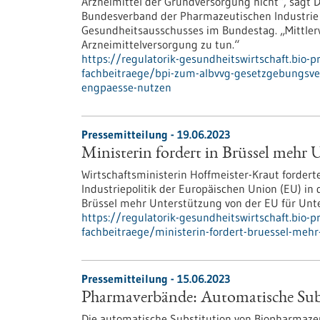
Arzneimittel der Grundversorgung nicht“, sagt 
Bundesverband der Pharmazeutischen Industrie e.
Gesundheitsausschusses im Bundestag. „Mittlerw
Arzneimittelversorgung zu tun.“
https://regulatorik-gesundheitswirtschaft.bio-
fachbeitraege/bpi-zum-albvvg-gesetzgebungsver
engpaesse-nutzen
Pressemitteilung - 19.06.2023
Ministerin fordert in Brüssel mehr
Wirtschaftsministerin Hoffmeister-Kraut forder
Industriepolitik der Europäischen Union (EU) i
Brüssel mehr Unterstützung von der EU für Un
https://regulatorik-gesundheitswirtschaft.bio-
fachbeitraege/ministerin-fordert-bruessel-meh
Pressemitteilung - 15.06.2023
Pharmaverbände: Automatische Subs
Die automatische Substitution von Biopharmazeut