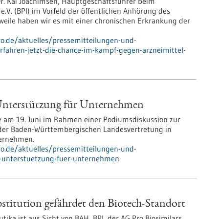
Dr. Kai Joachimsen, Hauptgeschäftsführer beim
V. (BPI) im Vorfeld der öffentlichen Anhörung des
eile haben wir es mit einer chronischen Erkrankung der
pro.de/aktuelles/pressemitteilungen-und-
fahren-jetzt-die-chance-im-kampf-gegen-arzneimittel-
 Unterstützung für Unternehmen
te am 19. Juni im Rahmen einer Podiumsdiskussion zur
n der Baden-Württembergischen Landesvertretung in
ternehmen.
pro.de/aktuelles/pressemitteilungen-und-
r-unterstuetzung-fuer-unternehmen
titution gefährdet den Biotech-Standort
ika ist aus Sicht von BAH, BPI, der AG Pro Biosimilars