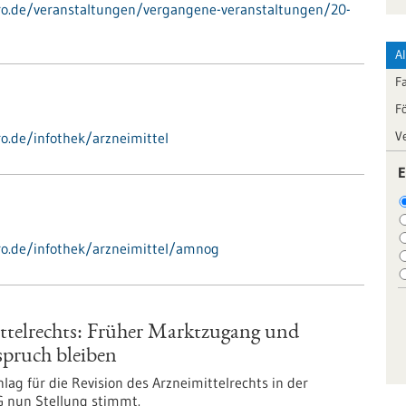
-pro.de/veranstaltungen/vergangene-veranstaltungen/20-
A
F
F
V
ro.de/infothek/arzneimittel
E
pro.de/infothek/arzneimittel/amnog
ttelrechts: Früher Marktzugang und
spruch bleiben
ag für die Revision des Arzneimittelrechts in der
G nun Stellung stimmt.